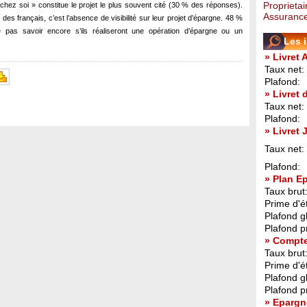
Proprietai
 chez soi » constitue le projet le plus souvent cité (30 % des réponses).
Assurance
le des français, c’est l’absence de visibilité sur leur projet d’épargne. 48 %
 pas savoir encore s’ils réaliseront une opération d’épargne ou un
Les 
» Livret 
Taux net:
Plafond:
» Livret
Taux net:
Plafond:
» Livret
Taux net:
Plafond:
» Plan E
Taux brut
Prime d'ét
Plafond g
Plafond p
» Compt
Taux brut
Prime d'ét
Plafond g
Plafond p
» Epargn