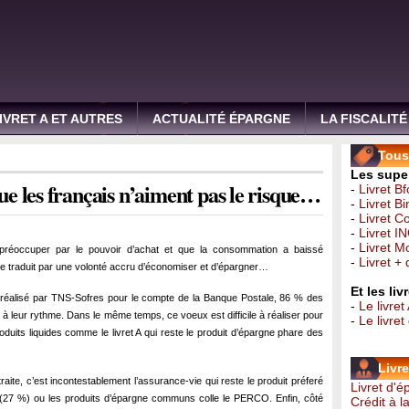
IVRET A ET AUTRES
ACTUALITÉ ÉPARGNE
LA FISCALITÉ
Tous 
Les super
e les français n’aiment pas le risque…
-
Livret B
-
Livret B
-
Livret C
-
Livret I
-
Livret 
 préoccuper par le pouvoir d’achat et que la consommation a baissé
-
Livret +
se traduit par une volonté accru d’économiser et d’épargner…
Et les li
 réalisé par TNS-Sofres pour le compte de la Banque Postale, 86 % des
-
Le livret
à leur rythme. Dans le même temps, ce voeux est difficile à réaliser pour
-
Le livre
roduits liquides comme le livret A qui reste le produit d’épargne phare des
Livr
aite, c’est incontestablement l’assurance-vie qui reste le produit préferé
Livret d'
(27 %) ou les produits d’épargne communs colle le PERCO. Enfin, côté
Crédit à 