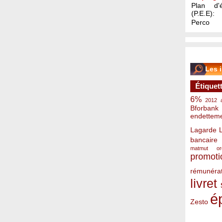
Plan d'é
(P.E.E):
Perco
Les 
Étiquet
6%
2012
Bforbank
endettem
Lagarde
bancaire
matmut
o
promoti
rémunérat
livret
é
Zesto