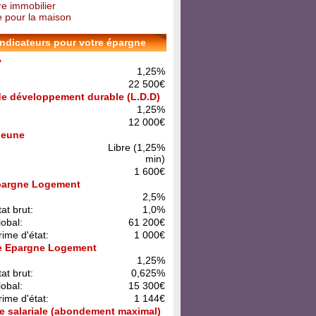
re immobilier
 pour la maison
indicateurs pour votre épargne
A
1,25%
22 500€
 de développement durable (L.D.D)
1,25%
12 000€
 Jeune
Libre (1,25%
min)
1 600€
pargne Logement
:
2,5%
at brut:
1,0%
lobal:
61 200€
rime d'état:
1 000€
e Epargne Logement
:
1,25%
at brut:
0,625%
lobal:
15 300€
rime d'état:
1 144€
e salariale (abondement maximal)