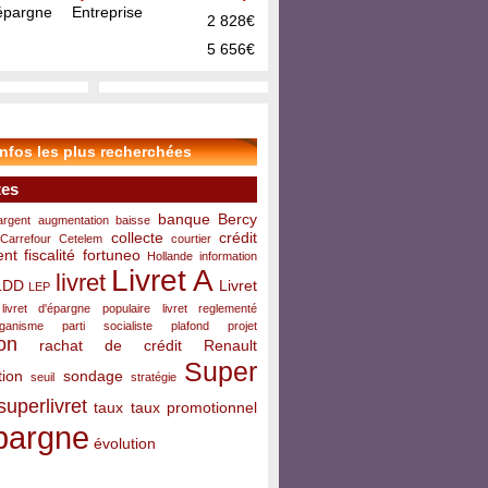
pargne Entreprise
2 828€
5 656€
infos les plus recherchées
tes
banque
Bercy
argent
augmentation
baisse
collecte
crédit
Carrefour
Cetelem
courtier
ent
fiscalité
fortuneo
Hollande
information
Livret A
livret
LDD
Livret
LEP
livret d'épargne populaire
livret reglementé
rganisme
parti socialiste
plafond
projet
on
rachat de crédit
Renault
Super
ion
sondage
seuil
stratégie
superlivret
taux
taux promotionnel
pargne
évolution