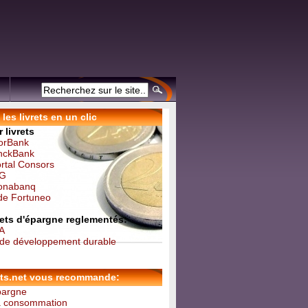
les livrets en un clic
 livrets
forBank
inckBank
ortal Consors
NG
Monabanq
 de Fortuneo
vrets d'épargne reglementés:
 A
t de développement durable
ets.net vous recommande:
épargne
la consommation