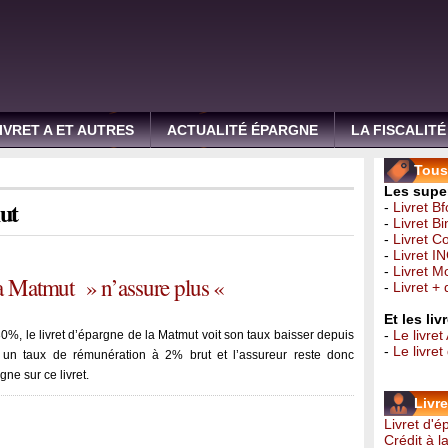
IVRET A ET AUTRES
ACTUALITÉ ÉPARGNE
LA FISCALITÉ
Tous 
Les super
ut
-
Livret B
-
Livret B
-
Livret C
-
Livret I
-
Livret 
 la Matmut » n’assure plus «
-
Livret +
Et les li
-
Le livret
0%, le livret d’épargne de la Matmut voit son taux baisser depuis
-
Le livre
 un taux de rémunération à 2% brut et l’assureur reste donc
gne sur ce livret.
Livr
Livret d'
Crédit à 