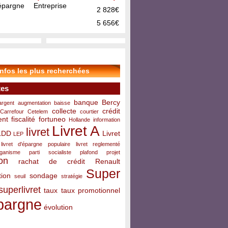
pargne Entreprise
2 828€
5 656€
infos les plus recherchées
tes
banque
Bercy
argent
augmentation
baisse
collecte
crédit
Carrefour
Cetelem
courtier
ent
fiscalité
fortuneo
Hollande
information
Livret A
livret
LDD
Livret
LEP
livret d'épargne populaire
livret reglementé
rganisme
parti socialiste
plafond
projet
on
rachat de crédit
Renault
Super
ion
sondage
seuil
stratégie
superlivret
taux
taux promotionnel
pargne
évolution