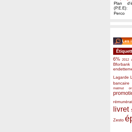
Plan d'é
(P.E.E):
Perco
Les 
Étiquet
6%
2012
Bforbank
endettem
Lagarde
bancaire
matmut
o
promoti
rémunérat
livret
é
Zesto