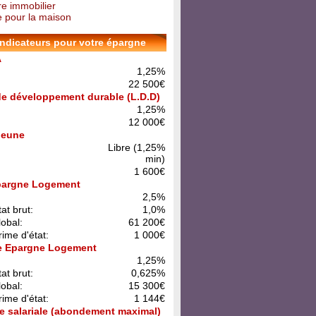
re immobilier
 pour la maison
indicateurs pour votre épargne
A
1,25%
22 500€
 de développement durable (L.D.D)
1,25%
12 000€
 Jeune
Libre (1,25%
min)
1 600€
pargne Logement
:
2,5%
at brut:
1,0%
lobal:
61 200€
rime d'état:
1 000€
e Epargne Logement
:
1,25%
at brut:
0,625%
lobal:
15 300€
rime d'état:
1 144€
e salariale (abondement maximal)