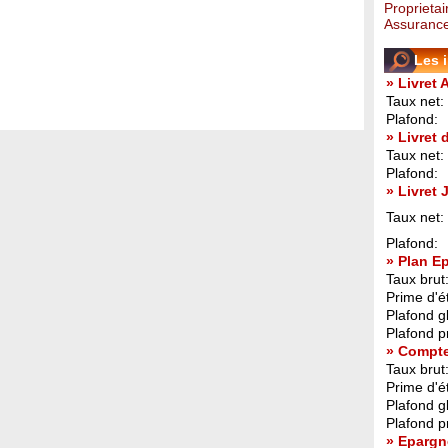
Proprietai
Assurance
Les 
» Livret 
Taux net:
Plafond:
» Livret
Taux net:
Plafond:
» Livret
Taux net:
Plafond:
» Plan E
Taux brut
Prime d'ét
Plafond g
Plafond p
» Compt
Taux brut
Prime d'ét
Plafond g
Plafond p
» Epargn