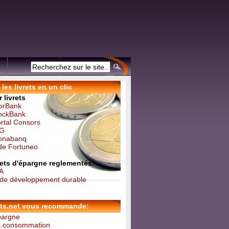
les livrets en un clic
 livrets
forBank
inckBank
ortal Consors
NG
Monabanq
 de Fortuneo
vrets d'épargne reglementés:
 A
t de développement durable
ets.net vous recommande:
épargne
la consommation