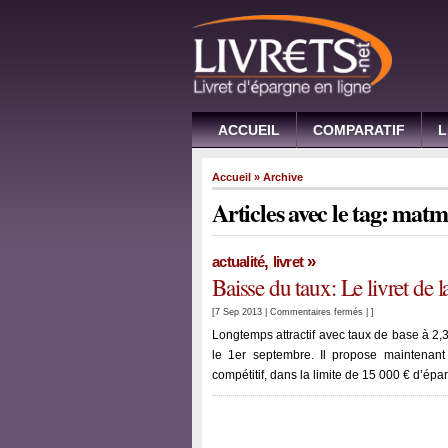
ACCUEIL
COMPARATIF
L
Accueil
» Archive
Articles avec le tag: matm
,
»
actualité
livret
Baisse du taux: Le livret de
sur
[7 Sep 2013 |
Commentaires fermés
| ]
Baisse
Longtemps attractif avec taux de base à 2,3
du
le 1er septembre. Il propose maintenant
taux:
compétitif, dans la limite de 15 000 € d’épar
Le
livret
de