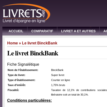
ACCUEIL
COMPARATIF
LIVRET A ET AUTRES
A
Home
» Le livret BinckBank
Le livret BinckBank
Fiche Signalétique
Nom de l’établissement:
BinckBank
Type de livret:
Super livret
Type d’établissement:
Courtier en ligne
Taux d’intérêt:
1,75% bruts
Fiscalité:
Taxation de 12,1% de contributions social
libératoire soit un total de 30,1%.
Conditions particulières: