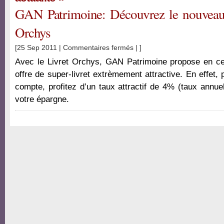
livret
GAN Patrimoine: Découvrez le nouveau 
Axa
Banque
Orchys
sur
[25 Sep 2011 |
Commentaires fermés
| ]
GAN
Avec le Livret Orchys, GAN Patrimoine propose en c
Patrimoine:
offre de super-livret extrèmement attractive. En effet,
Découvrez
compte, profitez d’un taux attractif de 4% (taux annu
le
nouveau
votre épargne.
livret
d’épargne
Orchys