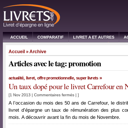
ACCUEIL
COMPARATIF
LIVRET A ET AUTRES
A
Accueil
» Archive
Articles avec le tag: promotion
,
,
,
»
actualité
livret
offre promotionnelle
super livrets
Un taux dopé pour le livret Carrefour en
sur
[1 Nov 2013 |
Commentaires fermés
| ]
Un
A l’occasion du mois des 50 ans de Carrefour, le distr
taux
livret d’épargne un taux de rémunération des plus c
dopé
mois. A découvrir avant la fin du mois de Novembre.
pour
le