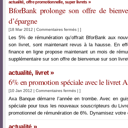
,
,
livret
»
actualité
offre promotionnelle
super livrets
Carrefour
BforBank prolonge son offre de bienven
en
d’épargne
Novembre.
sur
[18 Mar 2012 |
Commentaires fermés
| ]
BforBank
Les 5% de rémunération qu’offrait BforBank aux nouv
prolonge
son livret, sont maintenant revus à la hausse. En effe
son
finance en ligne propose maintenant un mois de rémun
offre
de
supplémentaire sur son offre de bienvenue sur son livre
bienvenue
sur
,
»
actualité
livret
le
6% en promotion spéciale avec le livret
livret
d’épargne
sur
[10 Jan 2012 |
Commentaires fermés
| ]
6%
Axa Banque démarre l’année en trombe. Avec en guis
en
spéciale pour tous les nouveaux souscripteurs du Livr
promotion
promotionnel de rémunération de 6%. Dynamisez votre 
spéciale
avec
»
le
actualité