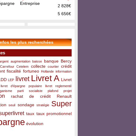
pargne Entreprise
2 828€
5 656€
infos les plus recherchées
tes
banque
Bercy
argent
augmentation
baisse
collecte
crédit
Carrefour
Cetelem
courtier
ent
fiscalité
fortuneo
Hollande
information
Livret A
livret
LDD
Livret
LEP
livret d'épargne populaire
livret reglementé
rganisme
parti socialiste
plafond
projet
on
rachat de crédit
Renault
Super
ion
sondage
seuil
stratégie
superlivret
taux
taux promotionnel
pargne
évolution