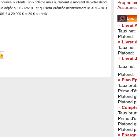
Proprietai
x nouveaux clients, un « 13ème mois ». Suivant le montant de votre dépot,
Assurance
le dépôt au 15/12/2011 et qui sera créditée définitivement le 31/12/2011:
001 € à 20 000 € et 80 € au-delà.
Les 
» Livret 
Taux net:
Plafond:
» Livret
Taux net:
Plafond:
» Livret
Taux net:
Plafond:
» Plan E
Taux brut
Prime d'ét
Plafond g
Plafond p
» Compt
Taux brut
Prime d'ét
Plafond g
Plafond p
» Epargn