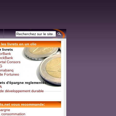
les livrets en un clic
 livrets
forBank
inckBank
ortal Consors
NG
Monabanq
 de Fortuneo
vrets d'épargne reglementés:
 A
t de développement durable
ets.net vous recommande:
épargne
la consommation