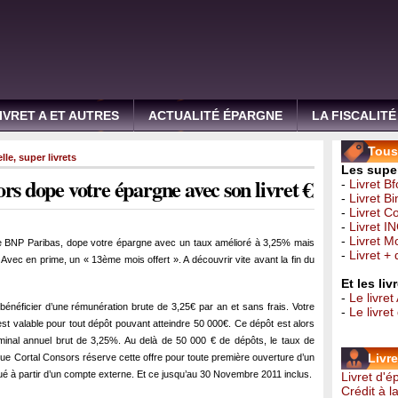
IVRET A ET AUTRES
ACTUALITÉ ÉPARGNE
LA FISCALITÉ
Tous 
lle
,
super livrets
Les super
rs dope votre épargne avec son livret €
-
Livret B
-
Livret B
-
Livret C
-
Livret I
-
Livret 
de BNP Paribas, dope votre épargne avec un taux amélioré à 3,25% mais
-
Livret +
 Avec en prime, un « 13ème mois offert ». A découvrir vite avant la fin du
Et les li
-
Le livret
énéficier d’une rémunération brute de 3,25€ par an et sans frais. Votre
-
Le livre
st valable pour tout dépôt pouvant atteindre 50 000€. Ce dépôt est alors
inal annuel brut de 3,25%. Au delà de 50 000 € de dépôts, le taux de
Livr
ue Cortal Consors réserve cette offre pour toute première ouverture d’un
tué à partir d’un compte externe. Et ce jusqu’au 30 Novembre 2011 inclus.
Livret d'
Crédit à 