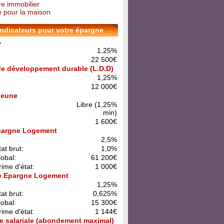
re immobilier
 pour la maison
indicateurs pour votre épargne
A
1,25%
22 500€
 de développement durable (L.D.D)
1,25%
12 000€
 Jeune
Libre (1,25%
min)
1 600€
pargne Logement
:
2,5%
at brut:
1,0%
lobal:
61 200€
rime d'état:
1 000€
e Epargne Logement
:
1,25%
at brut:
0,625%
lobal:
15 300€
rime d'état:
1 144€
e salariale (abondement maximal)