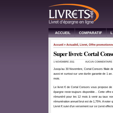
ACCUEIL
COMPARATIF
L
Accueil
»
Actualité
,
Livret
,
Offre promotionne
Super livret: Cortal Conso
1 NOVEMBRE 2011
AUCUN COMMENTAIRE
Jusqu’au 30 Novembre, Cortal Consors filiale 
aussi et surtout sur une durée garantie de 1 an.
mois.
Le livret € de Cortal Consors vous propose de b
épargne reste toujours disponible… Cette offre e
rémunéré pour les 12 mois à venir au taux nom
rémunération annuel brut est de 1,75%. A noter q
Livret € suivi d’un versement sur ce Livret effec