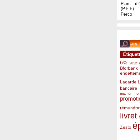
Plan d'é
(P.E.E):
Perco
Les 
Étiquet
6%
2012
Bforbank
endettem
Lagarde
bancaire
matmut
o
promoti
rémunérat
livret
é
Zesto