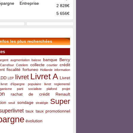
pargne Entreprise
2 828€
5 656€
infos les plus recherchées
tes
banque
Bercy
argent
augmentation
baisse
collecte
crédit
Carrefour
Cetelem
courtier
ent
fiscalité
fortuneo
Hollande
information
Livret A
livret
LDD
Livret
LEP
livret d'épargne populaire
livret reglementé
rganisme
parti socialiste
plafond
projet
on
rachat de crédit
Renault
Super
ion
sondage
seuil
stratégie
superlivret
taux
taux promotionnel
pargne
évolution