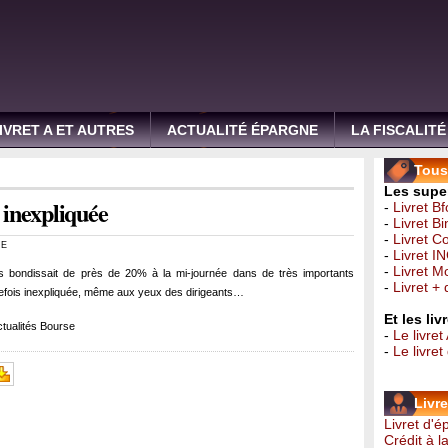
IVRET A ET AUTRES
ACTUALITÉ ÉPARGNE
LA FISCALITÉ
Tous 
Les super
inexpliquée
-
Livret B
-
Livret B
-
Livret C
RE
-
Livret I
-
Livret 
ues bondissait de près de 20% à la mi-journée dans de très importants
-
Livret +
efois inexpliquée, même aux yeux des dirigeants…
Et les li
tualités Bourse
-
Le livret
-
Le livre
Livr
Livret d'
Crédit à 