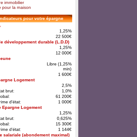
re immobilier
 pour la maison
indicateurs pour votre épargne
A
1,25%
22 500€
 de développement durable (L.D.D)
1,25%
12 000€
 Jeune
Libre (1,25%
min)
1 600€
pargne Logement
:
2,5%
at brut:
1,0%
lobal:
61 200€
rime d'état:
1 000€
e Epargne Logement
:
1,25%
at brut:
0,625%
lobal:
15 300€
rime d'état:
1 144€
e salariale (abondement maximal)