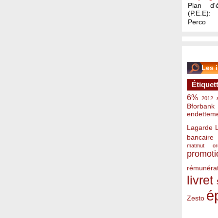
Plan d'é
(P.E.E):
Perco
Les 
Étiquet
6%
2012
Bforbank
endettem
Lagarde
bancaire
matmut
o
promoti
rémunérat
livret
é
Zesto