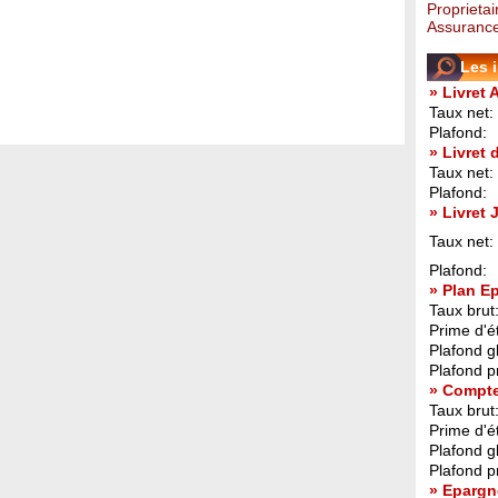
Proprietai
Assurance
Les 
» Livret 
Taux net:
Plafond:
» Livret
Taux net:
Plafond:
» Livret
Taux net:
Plafond:
» Plan E
Taux brut
Prime d'ét
Plafond g
Plafond p
» Compt
Taux brut
Prime d'ét
Plafond g
Plafond p
» Epargn