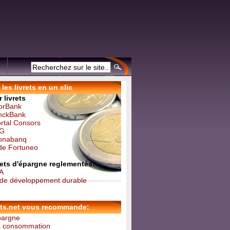
les livrets en un clic
 livrets
forBank
inckBank
ortal Consors
NG
Monabanq
 de Fortuneo
vrets d'épargne reglementés:
 A
t de développement durable
ets.net vous recommande:
épargne
la consommation