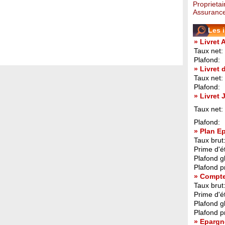
Proprietai
Assurance
Les 
» Livret 
Taux net:
Plafond:
» Livret
Taux net:
Plafond:
» Livret
Taux net:
Plafond:
» Plan E
Taux brut
Prime d'ét
Plafond g
Plafond p
» Compt
Taux brut
Prime d'ét
Plafond g
Plafond p
» Epargn