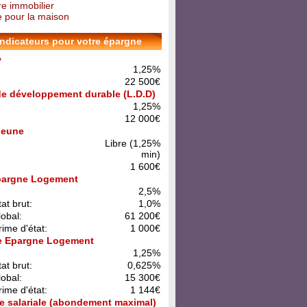
re immobilier
 pour la maison
indicateurs pour votre épargne
A
1,25%
22 500€
 de développement durable (L.D.D)
1,25%
12 000€
 Jeune
Libre (1,25%
min)
1 600€
pargne Logement
:
2,5%
at brut:
1,0%
lobal:
61 200€
rime d'état:
1 000€
e Epargne Logement
:
1,25%
at brut:
0,625%
lobal:
15 300€
rime d'état:
1 144€
e salariale (abondement maximal)