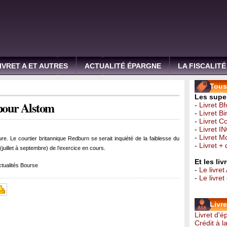
IVRET A ET AUTRES
ACTUALITÉ ÉPARGNE
LA FISCALITÉ
Tous 
Les super
 pour Alstom
-
Livret B
-
Livret B
-
Livret C
-
Livret I
-
Livret 
ure. Le courtier britannique Redburn se serait inquiété de la faiblesse du
-
Livret +
illet à septembre) de l’exercice en cours.
Et les li
tualités Bourse
-
Le livret
-
Le livre
Livr
Livret d'
Crédit à 