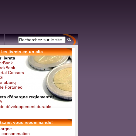
les livrets en un clic
 livrets
forBank
inckBank
ortal Consors
NG
Monabanq
 de Fortuneo
vrets d'épargne reglementés:
 A
t de développement durable
ets.net vous recommande:
épargne
la consommation