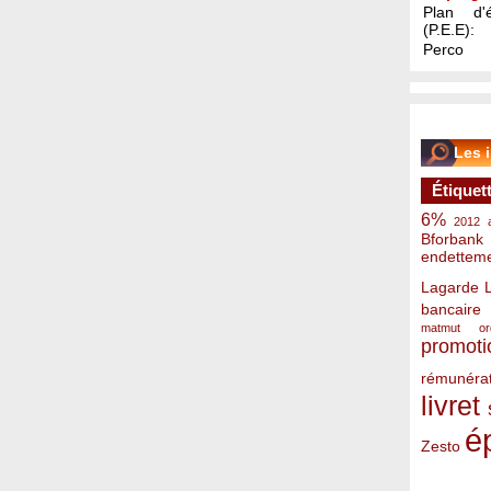
Plan d'é
(P.E.E):
Perco
Les 
Étiquet
6%
2012
Bforbank
endettem
Lagarde
bancaire
matmut
o
promoti
rémunérat
livret
é
Zesto