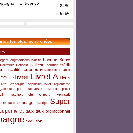
pargne Entreprise
2 828€
5 656€
infos les plus recherchées
tes
banque
Bercy
argent
augmentation
baisse
collecte
crédit
Carrefour
Cetelem
courtier
ent
fiscalité
fortuneo
Hollande
information
Livret A
livret
LDD
Livret
LEP
livret d'épargne populaire
livret reglementé
rganisme
parti socialiste
plafond
projet
on
rachat de crédit
Renault
Super
ion
sondage
seuil
stratégie
superlivret
taux
taux promotionnel
pargne
évolution