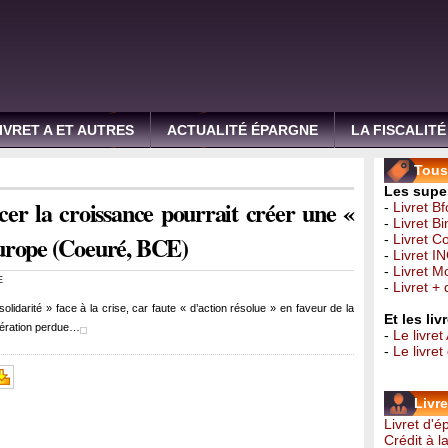
IVRET A ET AUTRES
ACTUALITÉ ÉPARGNE
LA FISCALITÉ
Tous 
Les super
cer la croissance pourrait créer une «
-
Livret B
-
Livret B
Europe (Coeuré, BCE)
-
Livret C
-
Livret I
-
Livret 
E
-
Livret +
lidarité » face à la crise, car faute « d’action résolue » en faveur de la
Et les li
énération perdue…
-
Le livret
-
Le livre
Livr
Livret d'
Crédit à 