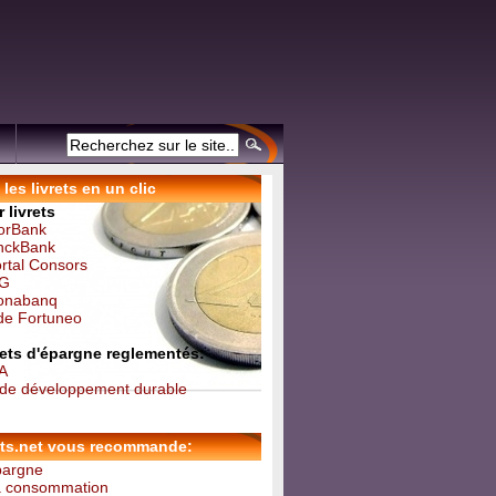
les livrets en un clic
 livrets
forBank
inckBank
ortal Consors
NG
Monabanq
 de Fortuneo
vrets d'épargne reglementés:
 A
t de développement durable
ets.net vous recommande:
épargne
la consommation