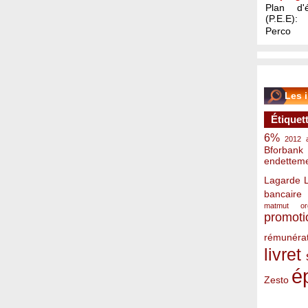
Plan d'é
(P.E.E):
Perco
Les 
Étiquet
6%
2012
Bforbank
endettem
Lagarde
bancaire
matmut
o
promoti
rémunérat
livret
é
Zesto