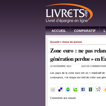
ACCUEIL
COMPARATIF
L
Accueil
»
revue de presse
Zone euro : ne pas relan
génération perdue » en 
23 NOVEMBRE 2013
AUCUN COMMENTAIR
Les pays de la zone euro ont un « impératif de so
croissance, « le risque est réel de créer une g
Comments are closed.