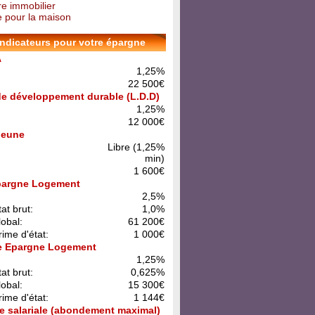
re immobilier
 pour la maison
indicateurs pour votre épargne
A
1,25%
22 500€
 de développement durable (L.D.D)
1,25%
12 000€
 Jeune
Libre (1,25%
min)
1 600€
pargne Logement
:
2,5%
at brut:
1,0%
lobal:
61 200€
rime d'état:
1 000€
e Epargne Logement
:
1,25%
at brut:
0,625%
lobal:
15 300€
rime d'état:
1 144€
e salariale (abondement maximal)