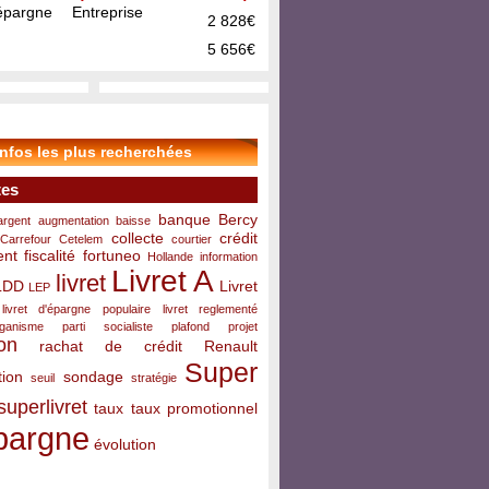
pargne Entreprise
2 828€
5 656€
infos les plus recherchées
tes
banque
Bercy
argent
augmentation
baisse
collecte
crédit
Carrefour
Cetelem
courtier
ent
fiscalité
fortuneo
Hollande
information
Livret A
livret
LDD
Livret
LEP
livret d'épargne populaire
livret reglementé
rganisme
parti socialiste
plafond
projet
on
rachat de crédit
Renault
Super
ion
sondage
seuil
stratégie
superlivret
taux
taux promotionnel
pargne
évolution