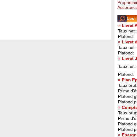
Proprietai
Assurance
Les 
» Livret 
Taux net:
Plafond:
» Livret
Taux net:
Plafond:
» Livret
Taux net:
Plafond:
» Plan E
Taux brut
Prime d'ét
Plafond g
Plafond p
» Compt
Taux brut
Prime d'ét
Plafond g
Plafond p
» Epargn