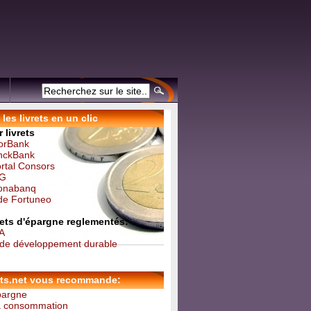
les livrets en un clic
 livrets
forBank
inckBank
ortal Consors
NG
Monabanq
 de Fortuneo
vrets d'épargne reglementés:
 A
t de développement durable
ets.net vous recommande:
épargne
la consommation