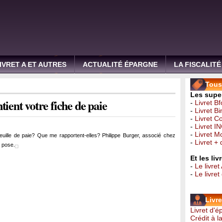
IVRET A ET AUTRES
ACTUALITÉ ÉPARGNE
LA FISCALITÉ
Tous 
Les super
tient votre fiche de paie
-
Livret B
-
Livret B
-
Livret C
-
Livret I
-
Livret 
feuille de paie? Que me rapportent-elles? Philippe Burger, associé chez
-
Livret +
e pose.
Et les li
-
Le livret
-
Le livre
Livr
Livret d'
Crédit à 