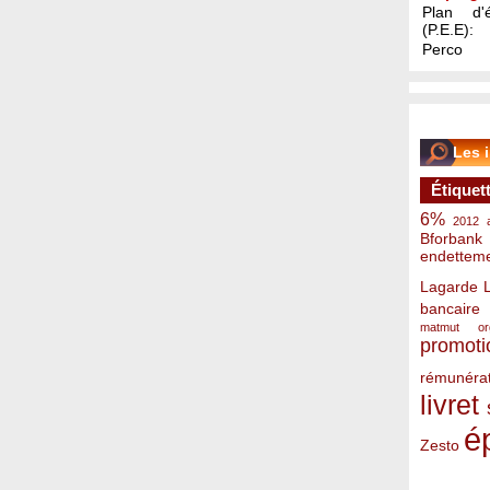
Plan d'é
(P.E.E):
Perco
Les 
Étiquet
6%
2012
Bforbank
endettem
Lagarde
bancaire
matmut
o
promoti
rémunérat
livret
é
Zesto