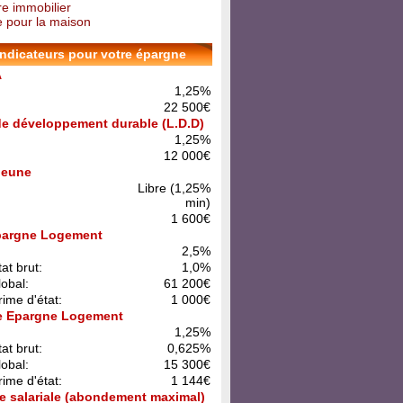
re immobilier
 pour la maison
indicateurs pour votre épargne
A
1,25%
22 500€
 de développement durable (L.D.D)
1,25%
12 000€
 Jeune
Libre (1,25%
min)
1 600€
pargne Logement
:
2,5%
at brut:
1,0%
lobal:
61 200€
rime d'état:
1 000€
e Epargne Logement
:
1,25%
at brut:
0,625%
lobal:
15 300€
rime d'état:
1 144€
e salariale (abondement maximal)