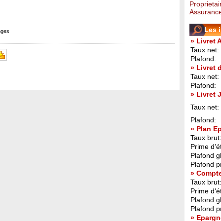
Proprietai
Assurance
Les 
nges
» Livret 
Taux net:
Plafond:
» Livret
Taux net:
Plafond:
» Livret
Taux net:
Plafond:
» Plan E
Taux brut
Prime d'ét
Plafond g
Plafond p
» Compt
Taux brut
Prime d'ét
Plafond g
Plafond p
» Epargn