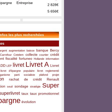
pargne Entreprise
2 828€
5 656€
infos les plus recherchées
tes
banque
Bercy
argent
augmentation
baisse
collecte
crédit
Carrefour
Cetelem
courtier
ent
fiscalité
fortuneo
Hollande
information
Livret A
livret
LDD
Livret
LEP
livret d'épargne populaire
livret reglementé
rganisme
parti socialiste
plafond
projet
on
rachat de crédit
Renault
Super
ion
sondage
seuil
stratégie
superlivret
taux
taux promotionnel
pargne
évolution