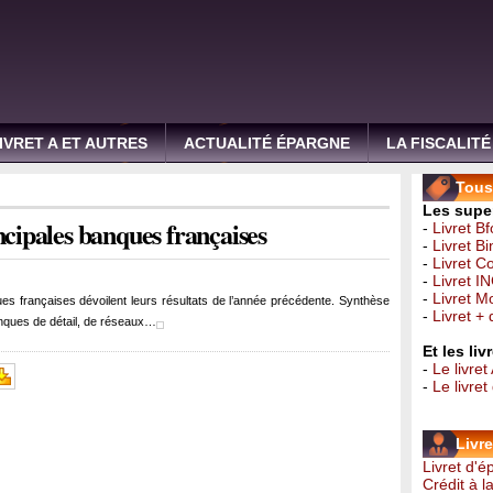
IVRET A ET AUTRES
ACTUALITÉ ÉPARGNE
LA FISCALITÉ
Tous 
Les super
ncipales banques françaises
-
Livret B
-
Livret B
-
Livret C
-
Livret I
-
Livret 
ues françaises dévoilent leurs résultats de l’année précédente. Synthèse
-
Livret +
anques de détail, de réseaux…
Et les li
-
Le livret
-
Le livre
Livr
Livret d'
Crédit à 