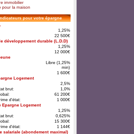
re immobilier
 pour la maison
indicateurs pour votre épargne
A
1,25%
22 500€
 de développement durable (L.D.D)
1,25%
12 000€
 Jeune
Libre (1,25%
min)
1 600€
pargne Logement
:
2,5%
at brut:
1,0%
lobal:
61 200€
rime d'état:
1 000€
e Epargne Logement
:
1,25%
at brut:
0,625%
lobal:
15 300€
rime d'état:
1 144€
e salariale (abondement maximal)