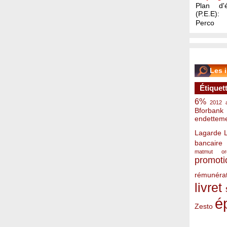
Plan d'é
(P.E.E):
Perco
Les 
Étiquet
6%
2012
Bforbank
endettem
Lagarde
bancaire
matmut
o
promoti
rémunérat
livret
é
Zesto