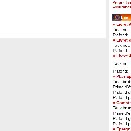
Proprietai
Assurance
Les 
» Livret 
Taux net:
Plafond:
» Livret
Taux net:
Plafond:
» Livret
Taux net:
Plafond:
» Plan E
Taux brut
Prime d'ét
Plafond g
Plafond p
» Compt
Taux brut
Prime d'ét
Plafond g
Plafond p
» Epargn