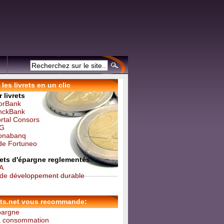
les livrets en un clic
 livrets
forBank
inckBank
ortal Consors
NG
Monabanq
 de Fortuneo
vrets d'épargne reglementés:
 A
t de développement durable
ets.net vous recommande:
épargne
la consommation