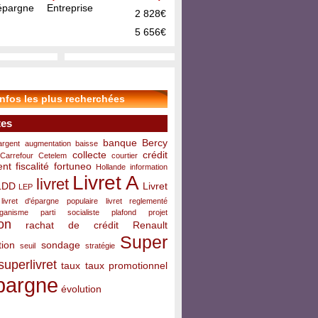
pargne Entreprise
2 828€
5 656€
infos les plus recherchées
tes
banque
Bercy
argent
augmentation
baisse
collecte
crédit
Carrefour
Cetelem
courtier
ent
fiscalité
fortuneo
Hollande
information
Livret A
livret
LDD
Livret
LEP
livret d'épargne populaire
livret reglementé
rganisme
parti socialiste
plafond
projet
on
rachat de crédit
Renault
Super
ion
sondage
seuil
stratégie
superlivret
taux
taux promotionnel
pargne
évolution