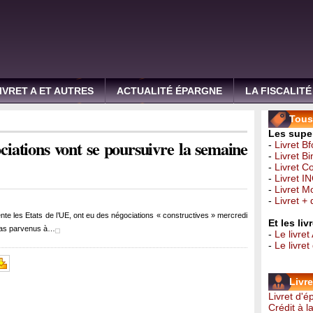
IVRET A ET AUTRES
ACTUALITÉ ÉPARGNE
LA FISCALITÉ
Tous 
Les super
ciations vont se poursuivre la semaine
-
Livret B
-
Livret B
-
Livret C
-
Livret I
-
Livret 
-
Livret +
nte les Etats de l’UE, ont eu des négociations « constructives » mercredi
Et les li
 pas parvenus à…
-
Le livret
-
Le livre
Livr
Livret d'
Crédit à 