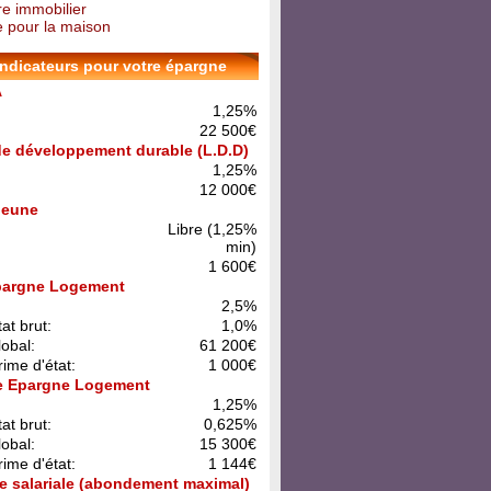
re immobilier
 pour la maison
indicateurs pour votre épargne
A
1,25%
22 500€
 de développement durable (L.D.D)
1,25%
12 000€
 Jeune
Libre (1,25%
min)
1 600€
pargne Logement
:
2,5%
at brut:
1,0%
lobal:
61 200€
rime d'état:
1 000€
e Epargne Logement
:
1,25%
at brut:
0,625%
lobal:
15 300€
rime d'état:
1 144€
e salariale (abondement maximal)