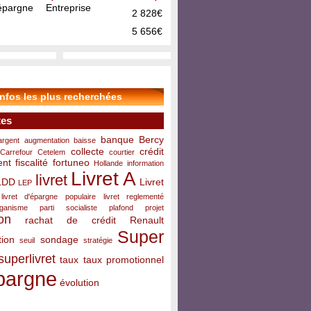
pargne Entreprise
2 828€
5 656€
infos les plus recherchées
tes
banque
Bercy
argent
augmentation
baisse
collecte
crédit
Carrefour
Cetelem
courtier
ent
fiscalité
fortuneo
Hollande
information
Livret A
livret
LDD
Livret
LEP
livret d'épargne populaire
livret reglementé
rganisme
parti socialiste
plafond
projet
on
rachat de crédit
Renault
Super
ion
sondage
seuil
stratégie
superlivret
taux
taux promotionnel
pargne
évolution