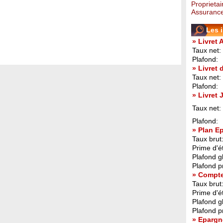
Proprietai
Assurance
Les 
» Livret 
Taux net:
Plafond:
» Livret
Taux net:
Plafond:
» Livret
Taux net:
Plafond:
» Plan E
Taux brut
Prime d'ét
Plafond g
Plafond p
» Compt
Taux brut
Prime d'ét
Plafond g
Plafond p
» Epargn