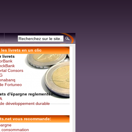
les livrets en un clic
 livrets
forBank
inckBank
ortal Consors
NG
Monabanq
 de Fortuneo
vrets d'épargne reglementés:
 A
t de développement durable
ets.net vous recommande:
épargne
la consommation