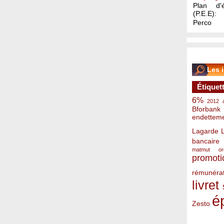
Plan d'é
(P.E.E):
Perco
Les 
Étiquet
6%
2012
Bforbank
endettem
Lagarde
bancaire
matmut
o
promoti
rémunérat
livret
é
Zesto