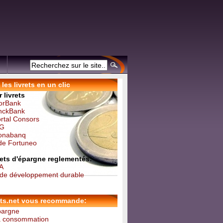
les livrets en un clic
 livrets
forBank
inckBank
ortal Consors
NG
Monabanq
 de Fortuneo
vrets d'épargne reglementés:
 A
t de développement durable
ets.net vous recommande:
épargne
la consommation