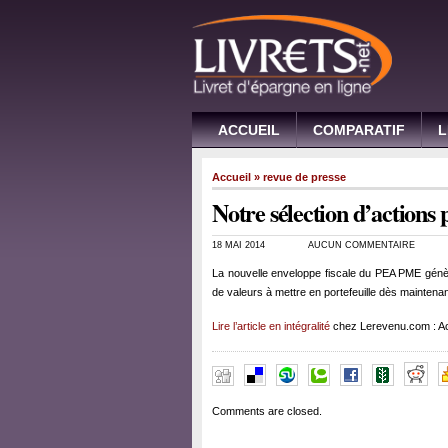
ACCUEIL
COMPARATIF
L
Accueil
»
revue de presse
Notre sélection d’action
18 MAI 2014
AUCUN COMMENTAIRE
La nouvelle enveloppe fiscale du PEA PME génèr
de valeurs à mettre en portefeuille dès maintenan
Lire l’article en intégralité
chez Lerevenu.com : Ac
Comments are closed.