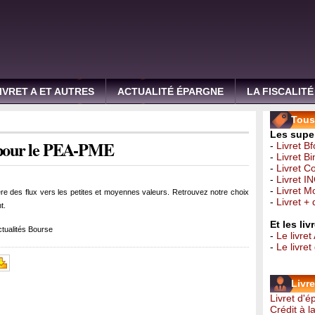
IVRET A ET AUTRES
ACTUALITÉ ÉPARGNE
LA FISCALITÉ
Tous 
Les super
s pour le PEA-PME
-
Livret B
-
Livret B
-
Livret C
-
Livret I
-
Livret 
e des flux vers les petites et moyennes valeurs. Retrouvez notre choix
-
Livret +
t.
Et les li
tualités Bourse
-
Le livret
-
Le livre
Livr
Livret d'
Crédit à 