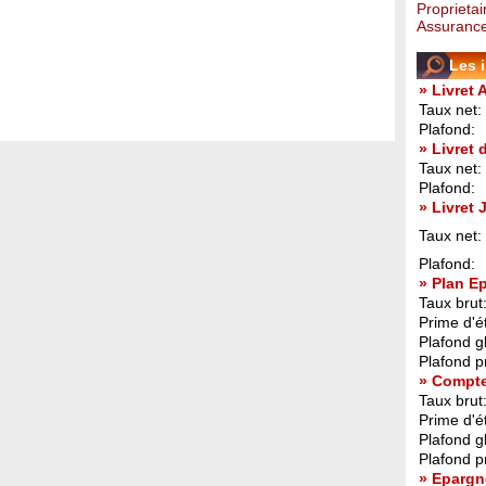
Proprietai
Assurance
Les 
» Livret 
Taux net:
Plafond:
» Livret
Taux net:
Plafond:
» Livret
Taux net:
Plafond:
» Plan E
Taux brut
Prime d'ét
Plafond g
Plafond p
» Compt
Taux brut
Prime d'ét
Plafond g
Plafond p
» Epargn