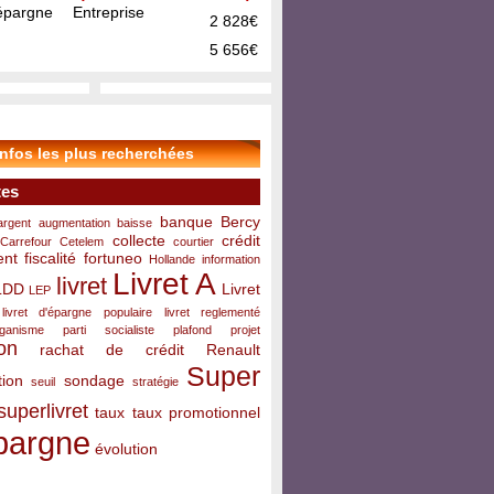
pargne Entreprise
2 828€
5 656€
infos les plus recherchées
tes
banque
Bercy
argent
augmentation
baisse
collecte
crédit
Carrefour
Cetelem
courtier
ent
fiscalité
fortuneo
Hollande
information
Livret A
livret
LDD
Livret
LEP
livret d'épargne populaire
livret reglementé
rganisme
parti socialiste
plafond
projet
on
rachat de crédit
Renault
Super
ion
sondage
seuil
stratégie
superlivret
taux
taux promotionnel
pargne
évolution