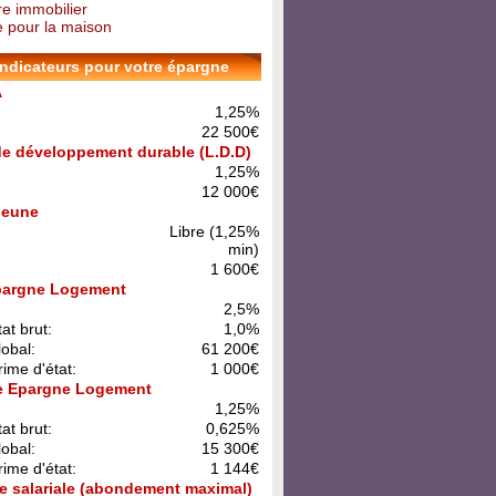
re immobilier
 pour la maison
indicateurs pour votre épargne
A
1,25%
22 500€
 de développement durable (L.D.D)
1,25%
12 000€
 Jeune
Libre (1,25%
min)
1 600€
pargne Logement
:
2,5%
at brut:
1,0%
lobal:
61 200€
rime d'état:
1 000€
e Epargne Logement
:
1,25%
at brut:
0,625%
lobal:
15 300€
rime d'état:
1 144€
e salariale (abondement maximal)