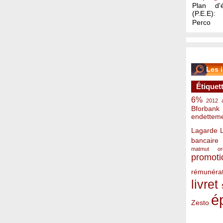
Plan d'é
(P.E.E):
Perco
Les 
Étiquet
6%
2012
Bforbank
endettem
Lagarde
bancaire
matmut
o
promoti
rémunérat
livret
é
Zesto