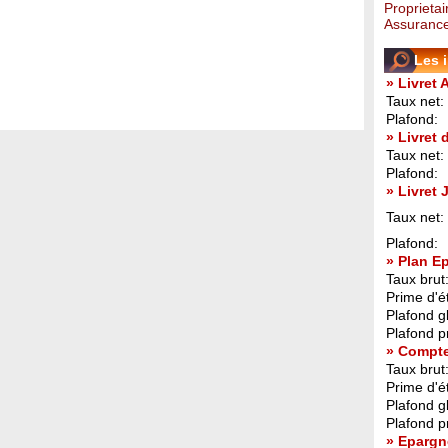
Proprietai
Assurance
Les 
» Livret 
Taux net:
Plafond:
» Livret
Taux net:
Plafond:
» Livret
Taux net:
Plafond:
» Plan E
Taux brut
Prime d'ét
Plafond g
Plafond p
» Compt
Taux brut
Prime d'ét
Plafond g
Plafond p
» Epargn