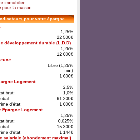
re immobilier
 pour la maison
indicateurs pour votre épargne
A
1,25%
22 500€
 de développement durable (L.D.D)
1,25%
12 000€
 Jeune
Libre (1,25%
min)
1 600€
pargne Logement
:
2,5%
at brut:
1,0%
lobal:
61 200€
rime d'état:
1 000€
e Epargne Logement
:
1,25%
at brut:
0,625%
lobal:
15 300€
rime d'état:
1 144€
e salariale (abondement maximal)