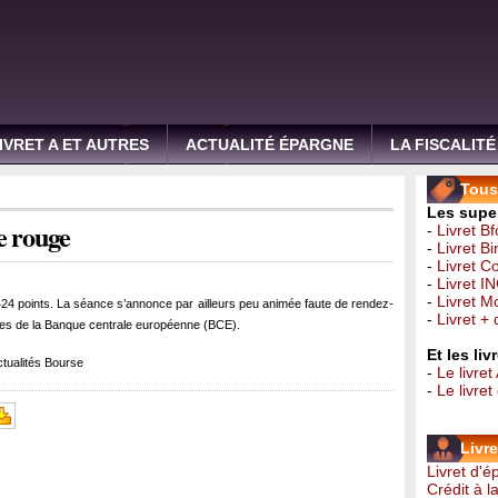
IVRET A ET AUTRES
ACTUALITÉ ÉPARGNE
LA FISCALITÉ
Tous 
Les super
e rouge
-
Livret B
-
Livret B
-
Livret C
-
Livret I
-
Livret 
24 points. La séance s’annonce par ailleurs peu animée faute de rendez-
-
Livret +
res de la Banque centrale européenne (BCE).
Et les li
tualités Bourse
-
Le livret
-
Le livre
Livr
Livret d'
Crédit à 