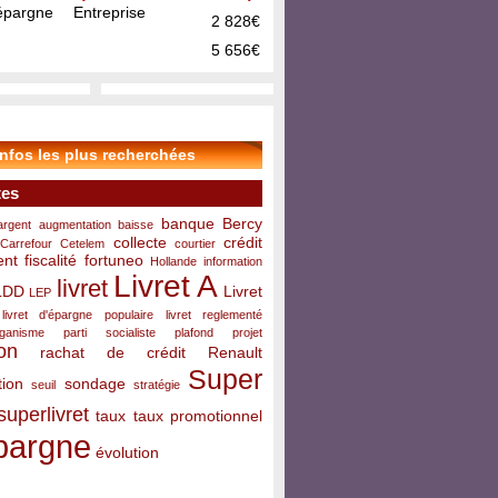
pargne Entreprise
2 828€
5 656€
infos les plus recherchées
tes
banque
Bercy
argent
augmentation
baisse
collecte
crédit
Carrefour
Cetelem
courtier
ent
fiscalité
fortuneo
Hollande
information
Livret A
livret
LDD
Livret
LEP
livret d'épargne populaire
livret reglementé
rganisme
parti socialiste
plafond
projet
on
rachat de crédit
Renault
Super
ion
sondage
seuil
stratégie
superlivret
taux
taux promotionnel
pargne
évolution