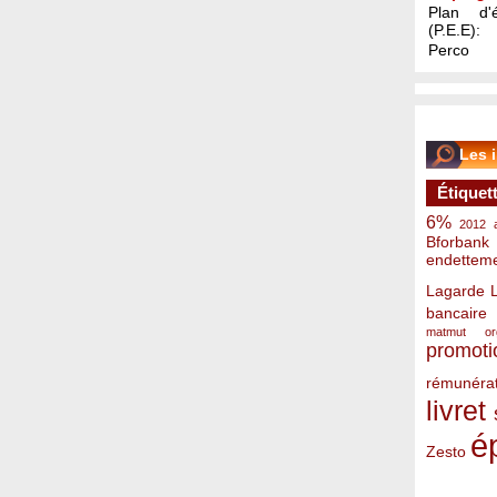
Plan d'é
(P.E.E):
Perco
Les 
Étiquet
6%
2012
Bforbank
endettem
Lagarde
bancaire
matmut
o
promoti
rémunérat
livret
é
Zesto