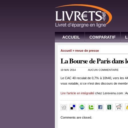
ACCUEIL
COMPARATIF
L
Accueil
»
revue de presse
La Bourse de Paris dans l
19 MAI 2014
AUCUN COMMENTAIRE
Le CAC 40 reculait de 0,7% à 10h40, vers les 44
vous notable, si ce n’est des discours de memb
Lire l’article en intégralité
chez Lerevenu.com : Ac
Comments are closed.