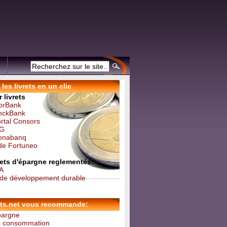
les livrets en un clic
 livrets
forBank
inckBank
ortal Consors
NG
Monabanq
 de Fortuneo
vrets d'épargne reglementés:
 A
t de développement durable
ets.net vous recommande:
épargne
la consommation