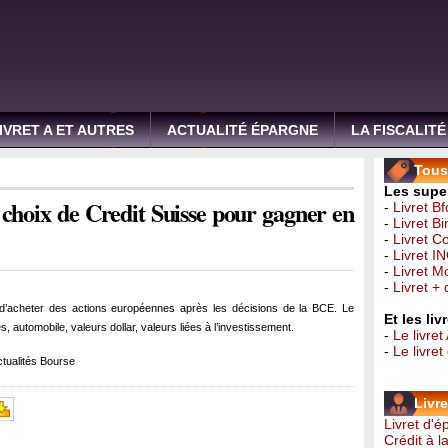
IVRET A ET AUTRES
ACTUALITÉ ÉPARGNE
LA FISCALITÉ
Tous 
Les super
 choix de Credit Suisse pour gagner en
-
Livret B
-
Livret B
-
Livret C
-
Livret I
-
Livret 
-
Livret +
 d’acheter des actions européennes après les décisions de la BCE. Le
Et les li
, automobile, valeurs dollar, valeurs liées à l’investissement.
-
Le livret
-
Le livre
tualités Bourse
Livr
Livret d'
Crédit à 