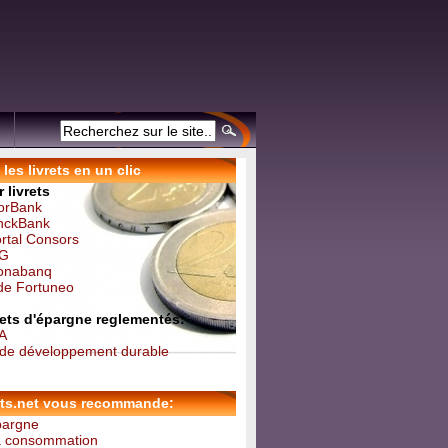
les livrets en un clic
 livrets
forBank
inckBank
ortal Consors
NG
Monabanq
 de Fortuneo
vrets d'épargne reglementés:
 A
t de développement durable
ets.net vous recommande:
épargne
la consommation