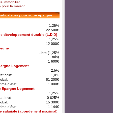
re immobilier
 pour la maison
indicateurs pour votre épargne
A
1,25%
22 500€
 de développement durable (L.D.D)
1,25%
12 000€
 Jeune
Libre (1,25%
min)
1 600€
pargne Logement
:
2,5%
at brut:
1,0%
lobal:
61 200€
rime d'état:
1 000€
e Epargne Logement
:
1,25%
at brut:
0,625%
lobal:
15 300€
rime d'état:
1 144€
e salariale (abondement maximal)