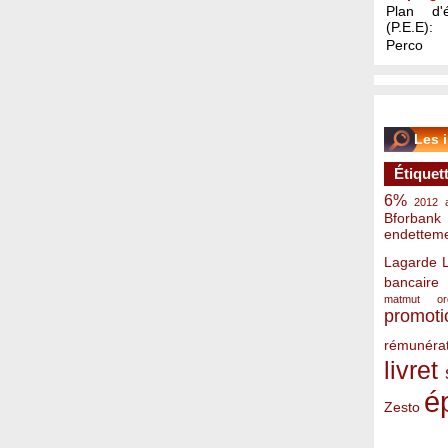
Plan d'é
(P.E.E):
Perco
Les 
Étiquet
6%
2012
Bforbank
endettem
Lagarde
bancaire
matmut
o
promoti
rémunérat
livret
é
Zesto