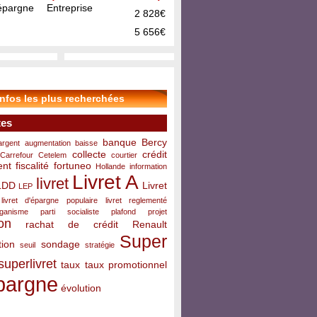
pargne Entreprise
2 828€
5 656€
infos les plus recherchées
tes
banque
Bercy
argent
augmentation
baisse
collecte
crédit
Carrefour
Cetelem
courtier
ent
fiscalité
fortuneo
Hollande
information
Livret A
livret
LDD
Livret
LEP
livret d'épargne populaire
livret reglementé
rganisme
parti socialiste
plafond
projet
on
rachat de crédit
Renault
Super
ion
sondage
seuil
stratégie
superlivret
taux
taux promotionnel
pargne
évolution