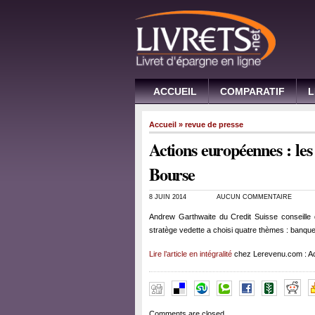
ACCUEIL
COMPARATIF
L
Accueil
»
revue de presse
Actions européennes : les
Bourse
8 JUIN 2014
AUCUN COMMENTAIRE
Andrew Garthwaite du Credit Suisse conseille
stratège vedette a choisi quatre thèmes : banques
Lire l’article en intégralité
chez Lerevenu.com : Ac
Comments are closed.