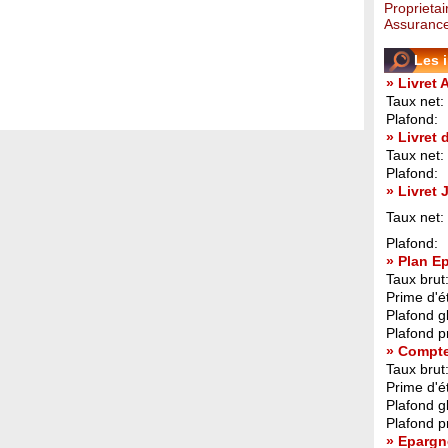
Proprietai
Assurance
Les 
» Livret 
Taux net:
Plafond:
» Livret
Taux net:
Plafond:
» Livret
Taux net:
Plafond:
» Plan E
Taux brut
Prime d'ét
Plafond g
Plafond p
» Compt
Taux brut
Prime d'ét
Plafond g
Plafond p
» Epargn