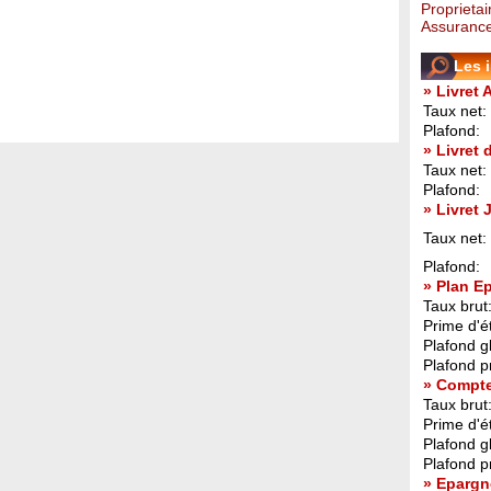
Proprietai
Assurance
Les 
» Livret 
Taux net:
Plafond:
» Livret
Taux net:
Plafond:
» Livret
Taux net:
Plafond:
» Plan E
Taux brut
Prime d'ét
Plafond g
Plafond p
» Compt
Taux brut
Prime d'ét
Plafond g
Plafond p
» Epargn