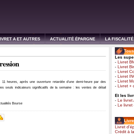
IVRET A ET AUTRES
ACTUALITÉ ÉPARGNE
LA FISCALITÉ
Tous 
Les super
ression
-
Livret B
-
Livret B
-
Livret C
-
Livret I
-
Livret 
 11 heures, après une ouverture retardée d’une demi-heure par des
-
Livret +
es seuls indicateurs significatifs de la semaine : les ventes de détail
Et les li
-
Le livret
tualités Bourse
-
Le livre
Livr
Livret d'
Crédit à 