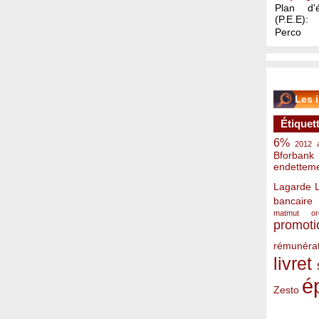
Plan d'é
(P.E.E):
Perco
Les 
Étiquet
6%
2012
Bforbank
endettem
Lagarde
bancaire
matmut
o
promoti
rémunérat
livret
é
Zesto