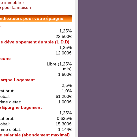
re immobilier
 pour la maison
indicateurs pour votre épargne
A
1,25%
22 500€
 de développement durable (L.D.D)
1,25%
12 000€
 Jeune
Libre (1,25%
min)
1 600€
pargne Logement
:
2,5%
at brut:
1,0%
lobal:
61 200€
rime d'état:
1 000€
e Epargne Logement
:
1,25%
at brut:
0,625%
lobal:
15 300€
rime d'état:
1 144€
e salariale (abondement maximal)