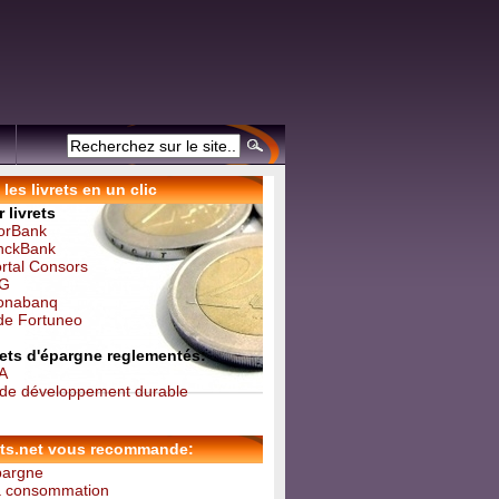
les livrets en un clic
 livrets
forBank
inckBank
ortal Consors
NG
Monabanq
 de Fortuneo
vrets d'épargne reglementés:
 A
t de développement durable
ets.net vous recommande:
épargne
la consommation