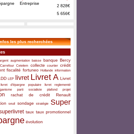
pargne Entreprise
2 828€
5 656€
infos les plus recherchées
tes
banque
Bercy
argent
augmentation
baisse
collecte
crédit
Carrefour
Cetelem
courtier
ent
fiscalité
fortuneo
Hollande
information
Livret A
livret
LDD
Livret
LEP
livret d'épargne populaire
livret reglementé
rganisme
parti socialiste
plafond
projet
on
rachat de crédit
Renault
Super
ion
sondage
seuil
stratégie
superlivret
taux
taux promotionnel
pargne
évolution