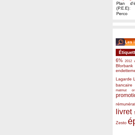
Plan d'é
(P.E.E):
Perco
Les 
Étiquet
6%
2012
Bforbank
endettem
Lagarde
bancaire
matmut
o
promoti
rémunérat
livret
é
Zesto