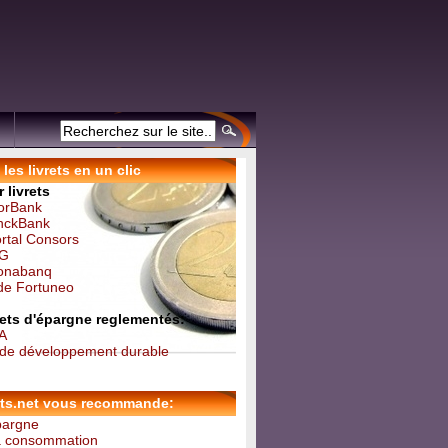
les livrets en un clic
 livrets
forBank
inckBank
ortal Consors
NG
Monabanq
 de Fortuneo
vrets d'épargne reglementés:
 A
t de développement durable
ets.net vous recommande:
épargne
la consommation