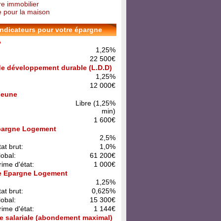
re immobilier
 pour la maison
indicateurs pour votre épargne
A
1,25%
22 500€
 de développement durable (L.D.D)
1,25%
12 000€
 Jeune
Libre (1,25%
min)
1 600€
pargne Logement
:
2,5%
at brut:
1,0%
lobal:
61 200€
rime d'état:
1 000€
e Epargne Logement
:
1,25%
at brut:
0,625%
lobal:
15 300€
rime d'état:
1 144€
e salariale (abondement maximal)