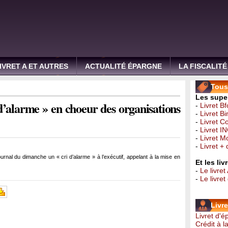
IVRET A ET AUTRES
ACTUALITÉ ÉPARGNE
LA FISCALITÉ
Tous 
Les super
 d’alarme » en choeur des organisations
-
Livret B
-
Livret B
-
Livret C
-
Livret I
-
Livret 
-
Livret +
urnal du dimanche un « cri d’alarme » à l’exécutif, appelant à la mise en
Et les li
-
Le livret
-
Le livre
Livr
Livret d'
Crédit à 