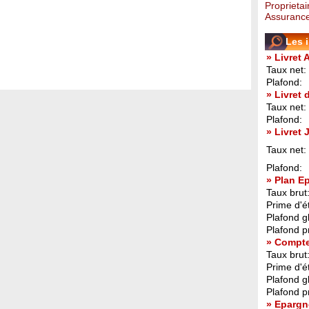
Proprietai
Assurance
Les 
» Livret 
Taux net:
Plafond:
» Livret
Taux net:
Plafond:
» Livret
Taux net:
Plafond:
» Plan E
Taux brut
Prime d'ét
Plafond g
Plafond p
» Compt
Taux brut
Prime d'ét
Plafond g
Plafond p
» Epargn