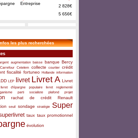
pargne Entreprise
2 828€
5 656€
infos les plus recherchées
tes
banque
Bercy
argent
augmentation
baisse
collecte
crédit
Carrefour
Cetelem
courtier
ent
fiscalité
fortuneo
Hollande
information
Livret A
livret
LDD
Livret
LEP
livret d'épargne populaire
livret reglementé
rganisme
parti socialiste
plafond
projet
on
rachat de crédit
Renault
Super
ion
sondage
seuil
stratégie
superlivret
taux
taux promotionnel
pargne
évolution