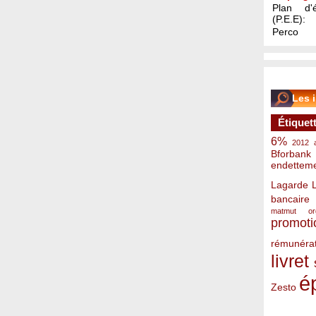
Plan d'é
(P.E.E):
Perco
Les 
Étiquet
6%
2012
Bforbank
endettem
Lagarde
bancaire
matmut
o
promoti
rémunérat
livret
é
Zesto