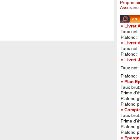
Proprietai
Assurance
Les 
» Livret 
Taux net:
Plafond:
» Livret
Taux net:
Plafond:
» Livret
Taux net:
Plafond:
» Plan E
Taux brut
Prime d'ét
Plafond g
Plafond p
» Compt
Taux brut
Prime d'ét
Plafond g
Plafond p
» Epargn