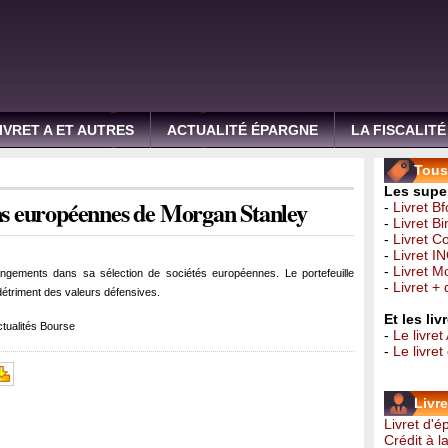
IVRET A ET AUTRES
ACTUALITÉ ÉPARGNE
LA FISCALITÉ
Tous 
Les super
ons européennes de Morgan Stanley
-
Livret B
-
Livret B
-
Livret C
-
Livret I
-
Livret 
ngements dans sa sélection de sociétés européennes. Le portefeuille
-
Livret +
détriment des valeurs défensives.
Et les li
tualités Bourse
-
Le livret
-
Le livre
Livr
Livret d'
Crédit à 