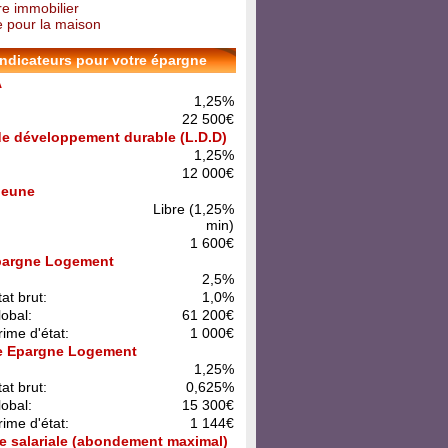
re immobilier
 pour la maison
indicateurs pour votre épargne
A
1,25%
22 500€
 de développement durable (L.D.D)
1,25%
12 000€
 Jeune
Libre (1,25%
min)
1 600€
pargne Logement
:
2,5%
at brut:
1,0%
lobal:
61 200€
rime d'état:
1 000€
e Epargne Logement
:
1,25%
at brut:
0,625%
lobal:
15 300€
rime d'état:
1 144€
e salariale (abondement maximal)