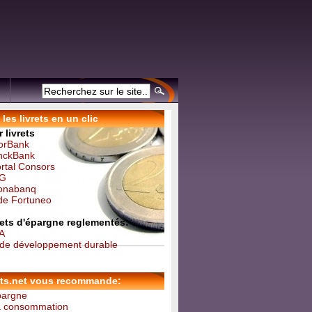
les livrets en un clic
 livrets
forBank
inckBank
ortal Consors
NG
Monabanq
 de Fortuneo
vrets d'épargne reglementés:
 A
t de développement durable
ets.net vous recommande:
épargne
la consommation