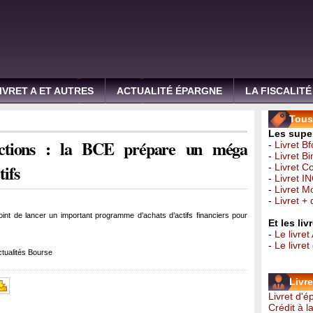
IVRET A ET AUTRES
ACTUALITÉ ÉPARGNE
LA FISCALITÉ
Tous 
Les super
actions : la BCE prépare un méga
-
Livret B
-
Livret B
ifs
-
Livret C
-
Livret I
-
Livret 
-
Livret +
int de lancer un important programme d’achats d’actifs financiers pour
Et les li
-
Le livret
-
Le livre
tualités Bourse
Livr
Livret d'
Crédit à 