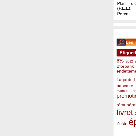
Plan d'é
(P.E.E):
Perco
Les 
Étiquet
6%
2012
Bforbank
endettem
Lagarde
bancaire
matmut
o
promoti
rémunérat
livret
é
Zesto