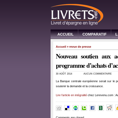
ACCUEIL
COMPARATIF
L
Accueil
»
revue de presse
Nouveau soutien aux 
programme d’achats d’act
30 AOÛT 2014
AUCUN COMMENTAIRE
La Banque centrale européenne serait sur le po
soutenir la demande et la croissance.
Lire l’article en intégralité
chez Lerevenu.com : Ac
Comments are closed.