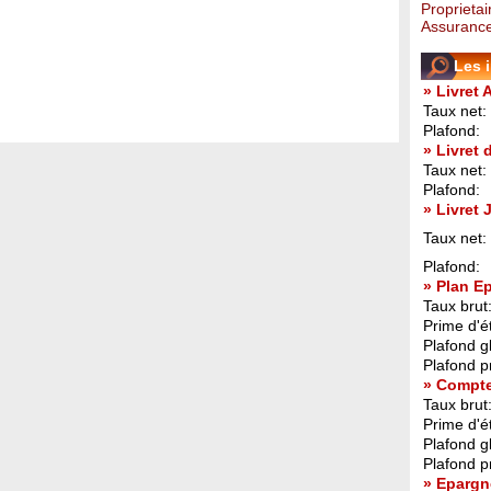
Proprietai
Assurance
Les 
» Livret 
Taux net:
Plafond:
» Livret
Taux net:
Plafond:
» Livret
Taux net:
Plafond:
» Plan E
Taux brut
Prime d'ét
Plafond g
Plafond p
» Compt
Taux brut
Prime d'ét
Plafond g
Plafond p
» Epargn