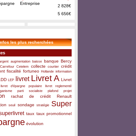
pargne Entreprise
2 828€
5 656€
infos les plus recherchées
tes
banque
Bercy
argent
augmentation
baisse
collecte
crédit
Carrefour
Cetelem
courtier
ent
fiscalité
fortuneo
Hollande
information
Livret A
livret
LDD
Livret
LEP
livret d'épargne populaire
livret reglementé
rganisme
parti socialiste
plafond
projet
on
rachat de crédit
Renault
Super
ion
sondage
seuil
stratégie
superlivret
taux
taux promotionnel
pargne
évolution