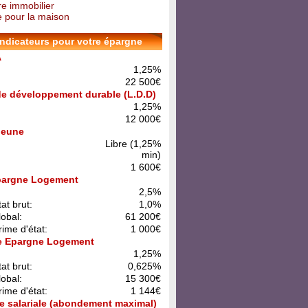
re immobilier
 pour la maison
indicateurs pour votre épargne
A
1,25%
22 500€
 de développement durable (L.D.D)
1,25%
12 000€
 Jeune
Libre (1,25%
min)
1 600€
pargne Logement
:
2,5%
at brut:
1,0%
lobal:
61 200€
rime d'état:
1 000€
e Epargne Logement
:
1,25%
at brut:
0,625%
lobal:
15 300€
rime d'état:
1 144€
e salariale (abondement maximal)