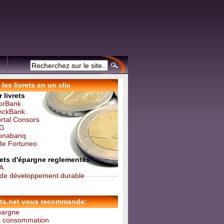
les livrets en un clic
 livrets
forBank
inckBank
ortal Consors
NG
Monabanq
 de Fortuneo
vrets d'épargne reglementés:
 A
t de développement durable
ets.net vous recommande:
épargne
la consommation