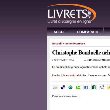
ACCUEIL
COMPARATIF
L
Accueil
»
revue de presse
Christophe Bonduelle achè
7 SEPTEMBRE 2014
AUCUN COMMENTAIR
Le président du groupe agroalimentaire achète d
Lire l’article en intégralité
chez Lerevenu.com : Ac
Comments are closed.