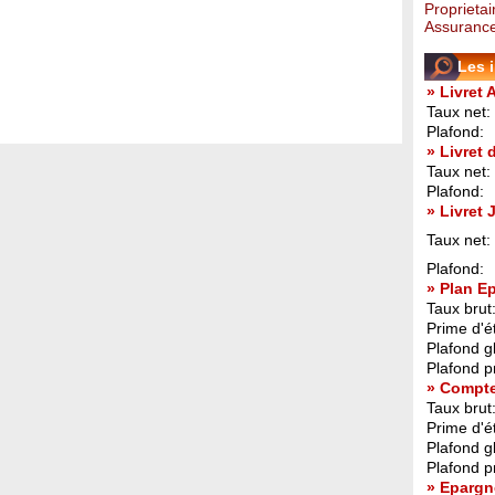
Proprietai
Assurance
Les 
» Livret 
Taux net:
Plafond:
» Livret
Taux net:
Plafond:
» Livret
Taux net:
Plafond:
» Plan E
Taux brut
Prime d'ét
Plafond g
Plafond p
» Compt
Taux brut
Prime d'ét
Plafond g
Plafond p
» Epargn