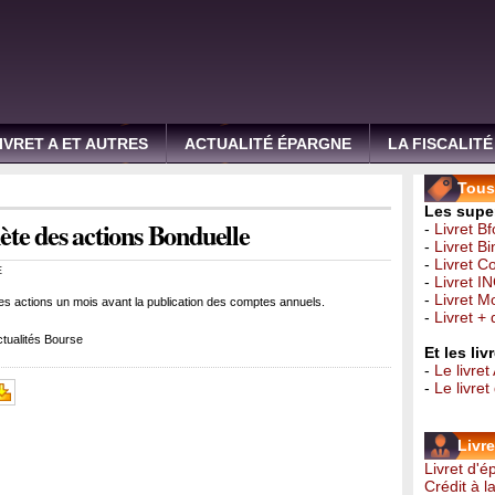
IVRET A ET AUTRES
ACTUALITÉ ÉPARGNE
LA FISCALITÉ
Tous 
Les super
te des actions Bonduelle
-
Livret B
-
Livret B
-
Livret C
E
-
Livret I
-
Livret 
es actions un mois avant la publication des comptes annuels.
-
Livret +
tualités Bourse
Et les li
-
Le livret
-
Le livre
Livr
Livret d'
Crédit à 