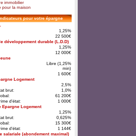
re immobilier
 pour la maison
indicateurs pour votre épargne
A
1,25%
22 500€
 de développement durable (L.D.D)
1,25%
12 000€
 Jeune
Libre (1,25%
min)
1 600€
pargne Logement
:
2,5%
at brut:
1,0%
lobal:
61 200€
rime d'état:
1 000€
e Epargne Logement
:
1,25%
at brut:
0,625%
lobal:
15 300€
rime d'état:
1 144€
e salariale (abondement maximal)