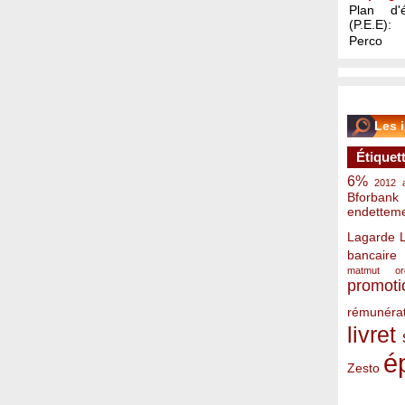
Plan d'é
(P.E.E):
Perco
Les 
Étiquet
6%
2012
Bforbank
endettem
Lagarde
bancaire
matmut
o
promoti
rémunérat
livret
é
Zesto