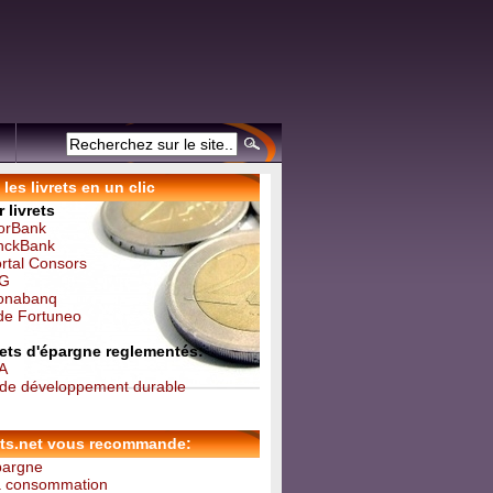
les livrets en un clic
 livrets
forBank
inckBank
ortal Consors
NG
Monabanq
 de Fortuneo
vrets d'épargne reglementés:
 A
t de développement durable
ets.net vous recommande:
épargne
la consommation