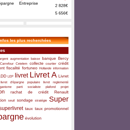
pargne Entreprise
2 828€
5 656€
infos les plus recherchées
tes
banque
Bercy
argent
augmentation
baisse
collecte
crédit
Carrefour
Cetelem
courtier
ent
fiscalité
fortuneo
Hollande
information
Livret A
livret
LDD
Livret
LEP
livret d'épargne populaire
livret reglementé
rganisme
parti socialiste
plafond
projet
on
rachat de crédit
Renault
Super
ion
sondage
seuil
stratégie
superlivret
taux
taux promotionnel
pargne
évolution