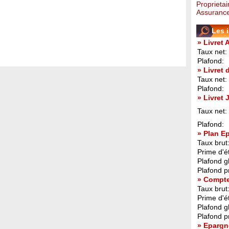
Proprietai
Assurance
Les 
» Livret 
Taux net:
Plafond:
» Livret
Taux net:
Plafond:
» Livret
Taux net:
Plafond:
» Plan E
Taux brut
Prime d'ét
Plafond g
Plafond p
» Compt
Taux brut
Prime d'ét
Plafond g
Plafond p
» Epargn