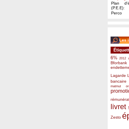
Plan d'é
(P.E.E):
Perco
Les 
Étiquet
6%
2012
Bforbank
endettem
Lagarde
bancaire
matmut
o
promoti
rémunérat
livret
é
Zesto