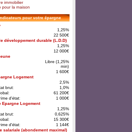
re immobilier
 pour la maison
indicateurs pour votre épargne
A
1,25%
22 500€
 de développement durable (L.D.D)
1,25%
12 000€
 Jeune
Libre (1,25%
min)
1 600€
pargne Logement
:
2,5%
at brut:
1,0%
lobal:
61 200€
rime d'état:
1 000€
e Epargne Logement
:
1,25%
at brut:
0,625%
lobal:
15 300€
rime d'état:
1 144€
e salariale (abondement maximal)