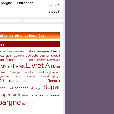
pargne Entreprise
2 828€
5 656€
infos les plus recherchées
tes
banque
Bercy
argent
augmentation
baisse
collecte
crédit
Carrefour
Cetelem
courtier
ent
fiscalité
fortuneo
Hollande
information
Livret A
livret
LDD
Livret
LEP
livret d'épargne populaire
livret reglementé
rganisme
parti socialiste
plafond
projet
on
rachat de crédit
Renault
Super
ion
sondage
seuil
stratégie
superlivret
taux
taux promotionnel
pargne
évolution