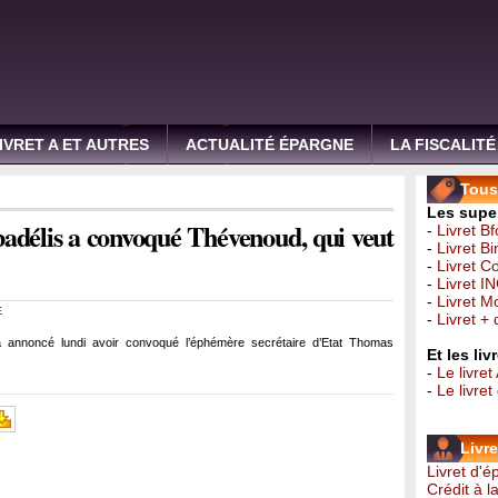
IVRET A ET AUTRES
ACTUALITÉ ÉPARGNE
LA FISCALITÉ
Tous 
Les super
badélis a convoqué Thévenoud, qui veut
-
Livret B
-
Livret B
-
Livret C
-
Livret I
-
Livret 
E
-
Livret +
 annoncé lundi avoir convoqué l’éphémère secrétaire d’Etat Thomas
Et les li
-
Le livret
-
Le livre
Livr
Livret d'
Crédit à 