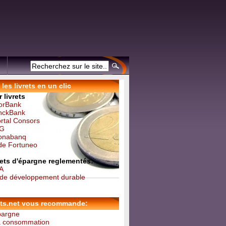
les livrets en un clic
 livrets
forBank
inckBank
ortal Consors
NG
Monabanq
 de Fortuneo
vrets d'épargne reglementés:
 A
t de développement durable
ets.net vous recommande:
épargne
la consommation