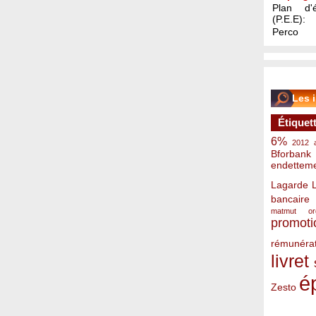
Plan d'é
(P.E.E):
Perco
Les 
Étiquet
6%
2012
Bforbank
endettem
Lagarde
bancaire
matmut
o
promoti
rémunérat
livret
é
Zesto