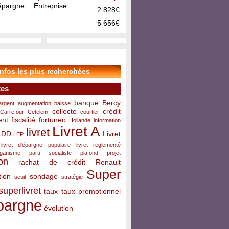
pargne Entreprise
2 828€
5 656€
infos les plus recherchées
tes
banque
Bercy
argent
augmentation
baisse
collecte
crédit
Carrefour
Cetelem
courtier
ent
fiscalité
fortuneo
Hollande
information
Livret A
livret
LDD
Livret
LEP
livret d'épargne populaire
livret reglementé
rganisme
parti socialiste
plafond
projet
on
rachat de crédit
Renault
Super
ion
sondage
seuil
stratégie
superlivret
taux
taux promotionnel
pargne
évolution