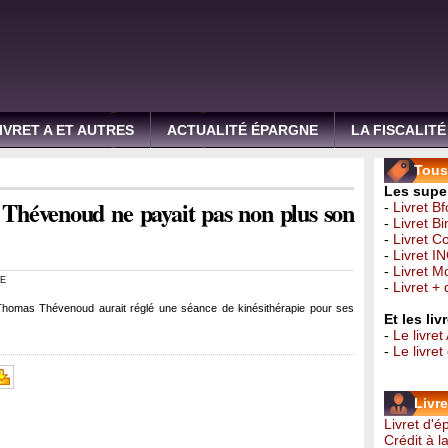
IVRET A ET AUTRES
ACTUALITÉ ÉPARGNE
LA FISCALITÉ
Tous 
Les super
Thévenoud ne payait pas non plus son
-
Livret B
-
Livret B
-
Livret C
-
Livret I
-
Livret 
E
-
Livret +
 Thomas Thévenoud aurait réglé une séance de kinésithérapie pour ses
Et les li
-
Le livret
-
Le livre
Livr
Livret d'
Crédit à 