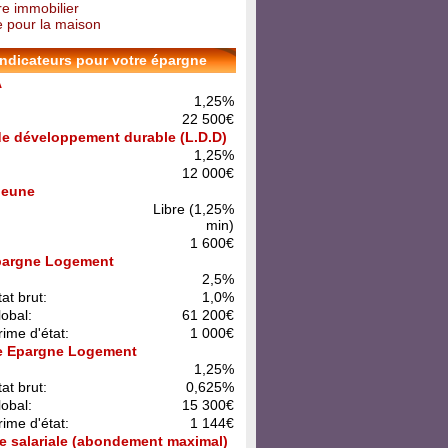
re immobilier
 pour la maison
indicateurs pour votre épargne
A
1,25%
22 500€
 de développement durable (L.D.D)
1,25%
12 000€
 Jeune
Libre (1,25%
min)
1 600€
pargne Logement
:
2,5%
at brut:
1,0%
lobal:
61 200€
rime d'état:
1 000€
e Epargne Logement
:
1,25%
at brut:
0,625%
lobal:
15 300€
rime d'état:
1 144€
e salariale (abondement maximal)