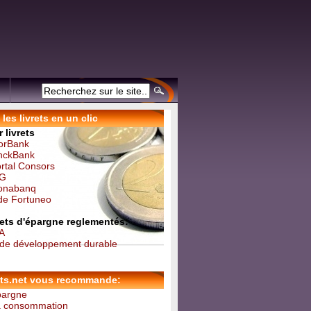
les livrets en un clic
 livrets
forBank
inckBank
ortal Consors
NG
Monabanq
 de Fortuneo
vrets d'épargne reglementés:
 A
t de développement durable
ets.net vous recommande:
épargne
la consommation