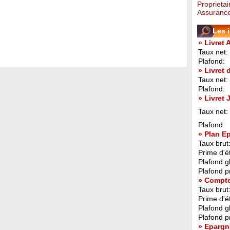
Proprietai
Assurance
Les 
» Livret 
Taux net:
Plafond:
» Livret
Taux net:
Plafond:
» Livret
Taux net:
Plafond:
» Plan E
Taux brut
Prime d'ét
Plafond g
Plafond p
» Compt
Taux brut
Prime d'ét
Plafond g
Plafond p
» Epargn