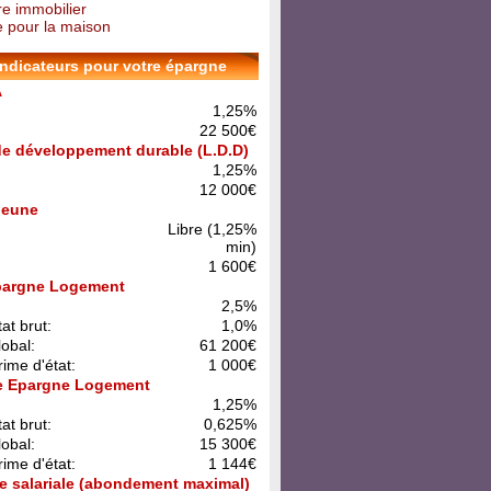
re immobilier
 pour la maison
indicateurs pour votre épargne
A
1,25%
22 500€
 de développement durable (L.D.D)
1,25%
12 000€
 Jeune
Libre (1,25%
min)
1 600€
pargne Logement
:
2,5%
at brut:
1,0%
lobal:
61 200€
rime d'état:
1 000€
e Epargne Logement
:
1,25%
at brut:
0,625%
lobal:
15 300€
rime d'état:
1 144€
e salariale (abondement maximal)