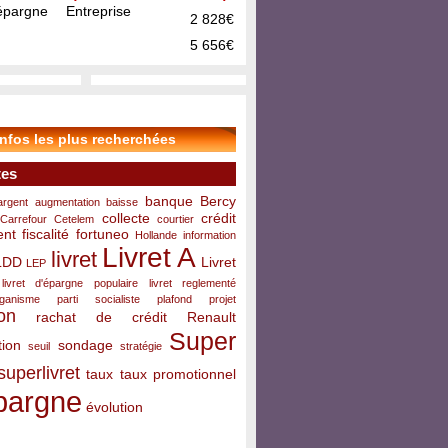
pargne Entreprise
2 828€
5 656€
infos les plus recherchées
tes
banque
Bercy
argent
augmentation
baisse
collecte
crédit
Carrefour
Cetelem
courtier
ent
fiscalité
fortuneo
Hollande
information
Livret A
livret
LDD
Livret
LEP
livret d'épargne populaire
livret reglementé
rganisme
parti socialiste
plafond
projet
on
rachat de crédit
Renault
Super
ion
sondage
seuil
stratégie
superlivret
taux
taux promotionnel
pargne
évolution