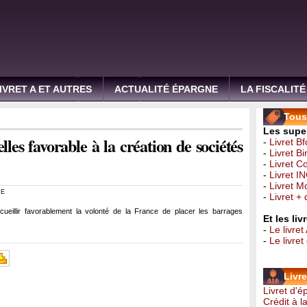
IVRET A ET AUTRES
ACTUALITÉ ÉPARGNE
LA FISCALITÉ
Tous 
Les super
les favorable à la création de sociétés
-
Livret B
-
Livret B
-
Livret C
-
Livret I
-
Livret 
RE
-
Livret +
eillir favorablement la volonté de la France de placer les barrages
Et les li
-
Le livret
-
Le livre
Livr
Livret d'
Crédit à 