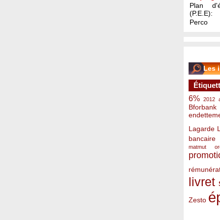
Plan d'é
(P.E.E):
Perco
Les 
Étiquet
6%
2012
Bforbank
endettem
Lagarde
bancaire
matmut
o
promoti
rémunérat
livret
é
Zesto