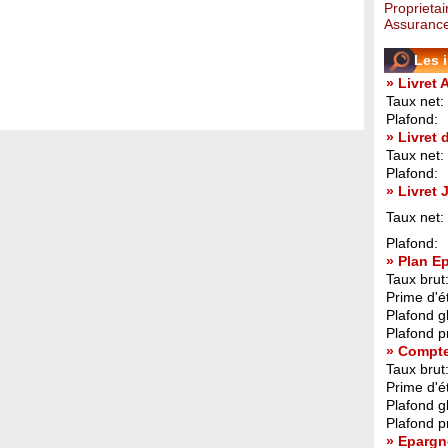
Proprietai
Assurance
Les 
» Livret 
Taux net:
Plafond:
» Livret
Taux net:
Plafond:
» Livret
Taux net:
Plafond:
» Plan E
Taux brut
Prime d'ét
Plafond g
Plafond p
» Compt
Taux brut
Prime d'ét
Plafond g
Plafond p
» Epargn