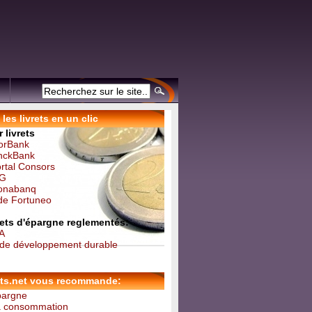
les livrets en un clic
 livrets
forBank
inckBank
ortal Consors
NG
Monabanq
 de Fortuneo
vrets d'épargne reglementés:
 A
t de développement durable
ets.net vous recommande:
épargne
la consommation