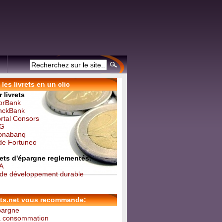
les livrets en un clic
 livrets
forBank
inckBank
ortal Consors
NG
Monabanq
 de Fortuneo
vrets d'épargne reglementés:
 A
t de développement durable
ets.net vous recommande:
épargne
la consommation