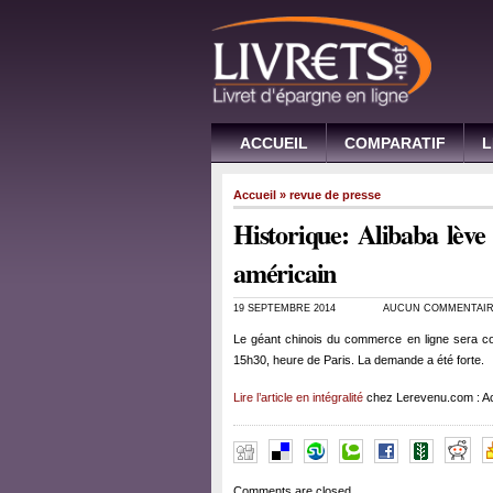
ACCUEIL
COMPARATIF
L
Accueil
»
revue de presse
Historique: Alibaba lève
américain
19 SEPTEMBRE 2014
AUCUN COMMENTAI
Le géant chinois du commerce en ligne sera c
15h30, heure de Paris. La demande a été forte.
Lire l’article en intégralité
chez Lerevenu.com : Ac
Comments are closed.