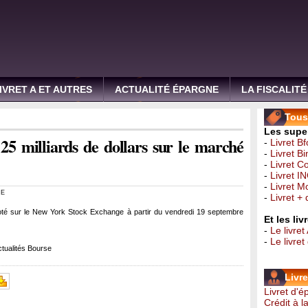
IVRET A ET AUTRES
ACTUALITÉ ÉPARGNE
LA FISCALITÉ
Tous 
Les super
 25 milliards de dollars sur le marché
-
Livret B
-
Livret B
-
Livret C
-
Livret I
-
Livret 
RE
-
Livret +
oté sur le New York Stock Exchange à partir du vendredi 19 septembre
Et les li
-
Le livret
-
Le livre
tualités Bourse
Livr
Livret d'
Crédit à 