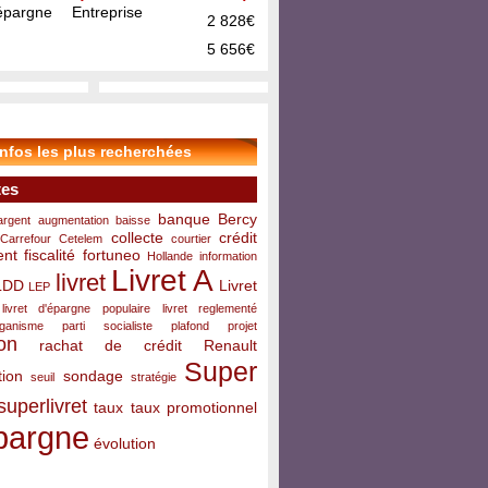
pargne Entreprise
2 828€
5 656€
infos les plus recherchées
tes
banque
Bercy
argent
augmentation
baisse
collecte
crédit
Carrefour
Cetelem
courtier
ent
fiscalité
fortuneo
Hollande
information
Livret A
livret
LDD
Livret
LEP
livret d'épargne populaire
livret reglementé
rganisme
parti socialiste
plafond
projet
on
rachat de crédit
Renault
Super
ion
sondage
seuil
stratégie
superlivret
taux
taux promotionnel
pargne
évolution