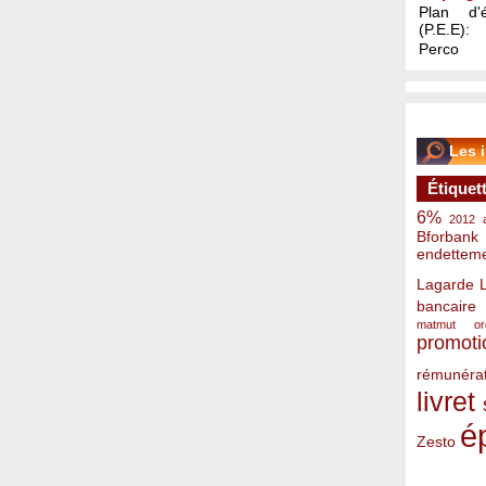
Plan d'é
(P.E.E):
Perco
Les 
Étiquet
6%
2012
Bforbank
endettem
Lagarde
bancaire
matmut
o
promoti
rémunérat
livret
é
Zesto