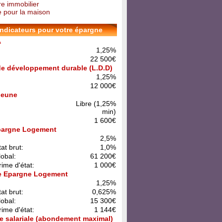
re immobilier
 pour la maison
indicateurs pour votre épargne
A
1,25%
22 500€
 de développement durable (L.D.D)
1,25%
12 000€
 Jeune
Libre (1,25%
min)
1 600€
pargne Logement
:
2,5%
at brut:
1,0%
lobal:
61 200€
rime d'état:
1 000€
e Epargne Logement
:
1,25%
at brut:
0,625%
lobal:
15 300€
rime d'état:
1 144€
e salariale (abondement maximal)