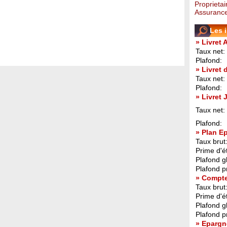
Proprietai
Assurance
Les 
» Livret 
Taux net:
Plafond:
» Livret
Taux net:
Plafond:
» Livret
Taux net:
Plafond:
» Plan E
Taux brut
Prime d'ét
Plafond g
Plafond p
» Compt
Taux brut
Prime d'ét
Plafond g
Plafond p
» Epargn