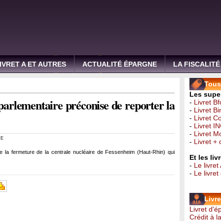
IVRET A ET AUTRES
ACTUALITÉ ÉPARGNE
LA FISCALITÉ
Tous 
Les super
parlementaire préconise de reporter la
-
Livret B
-
Livret B
-
Livret C
-
Livret I
-
Livret 
RE
-
Livret +
e la fermeture de la centrale nucléaire de Fessenheim (Haut-Rhin) qui
Et les li
-
Le livret
-
Le livre
Livr
Livret d'
Crédit à 