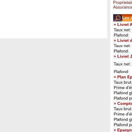
Proprietai
Assurance
Les 
» Livret 
Taux net:
Plafond:
» Livret
Taux net:
Plafond:
» Livret
Taux net:
Plafond:
» Plan E
Taux brut
Prime d'ét
Plafond g
Plafond p
» Compt
Taux brut
Prime d'ét
Plafond g
Plafond p
» Epargn