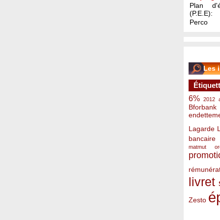
Plan d'é
(P.E.E):
Perco
Les 
Étiquet
6%
2012
Bforbank
endettem
Lagarde
bancaire
matmut
o
promoti
rémunérat
livret
é
Zesto