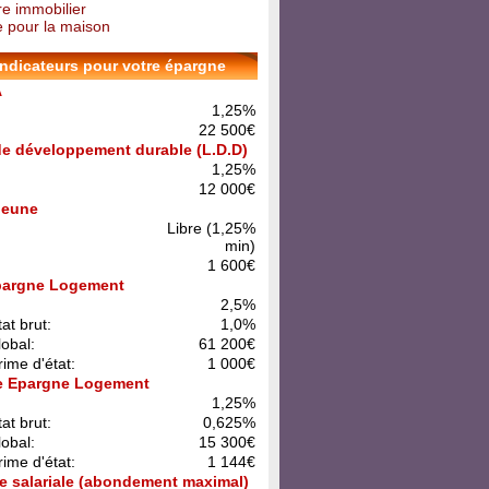
re immobilier
 pour la maison
indicateurs pour votre épargne
A
1,25%
22 500€
 de développement durable (L.D.D)
1,25%
12 000€
 Jeune
Libre (1,25%
min)
1 600€
pargne Logement
:
2,5%
at brut:
1,0%
lobal:
61 200€
rime d'état:
1 000€
e Epargne Logement
:
1,25%
at brut:
0,625%
lobal:
15 300€
rime d'état:
1 144€
e salariale (abondement maximal)