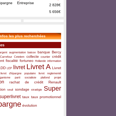
pargne Entreprise
2 828€
5 656€
infos les plus recherchées
tes
banque
Bercy
argent
augmentation
baisse
collecte
crédit
Carrefour
Cetelem
courtier
ent
fiscalité
fortuneo
Hollande
information
Livret A
livret
LDD
Livret
LEP
livret d'épargne populaire
livret reglementé
rganisme
parti socialiste
plafond
projet
on
rachat de crédit
Renault
Super
ion
sondage
seuil
stratégie
superlivret
taux
taux promotionnel
pargne
évolution