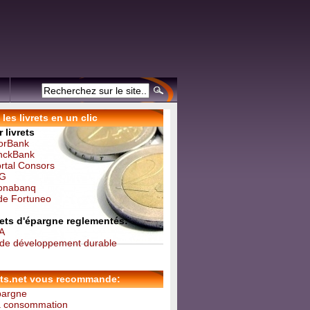
les livrets en un clic
 livrets
forBank
inckBank
ortal Consors
NG
Monabanq
 de Fortuneo
vrets d'épargne reglementés:
 A
t de développement durable
ets.net vous recommande:
épargne
la consommation