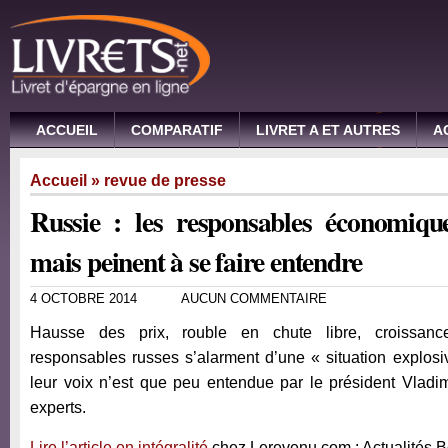
ACCUEIL
COMPARATIF
LIVRET A ET AUTRES
A
Accueil
»
revue de presse
Russie : les responsables économique
mais peinent à se faire entendre
4 OCTOBRE 2014
AUCUN COMMENTAIRE
Hausse des prix, rouble en chute libre, croissan
responsables russes s’alarment d’une « situation explos
leur voix n’est que peu entendue par le président Vladim
experts.
Lire l’article en intégralité
chez Lerevenu.com : Actualités 