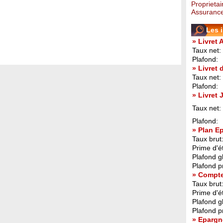
Proprietai
Assurance
Les 
» Livret 
Taux net:
Plafond:
» Livret
Taux net:
Plafond:
» Livret
Taux net:
Plafond:
» Plan E
Taux brut
Prime d'ét
Plafond g
Plafond p
» Compt
Taux brut
Prime d'ét
Plafond g
Plafond p
» Epargn