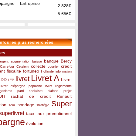
pargne Entreprise
2 828€
5 656€
infos les plus recherchées
tes
banque
Bercy
argent
augmentation
baisse
collecte
crédit
Carrefour
Cetelem
courtier
ent
fiscalité
fortuneo
Hollande
information
Livret A
livret
LDD
Livret
LEP
livret d'épargne populaire
livret reglementé
rganisme
parti socialiste
plafond
projet
on
rachat de crédit
Renault
Super
ion
sondage
seuil
stratégie
superlivret
taux
taux promotionnel
pargne
évolution