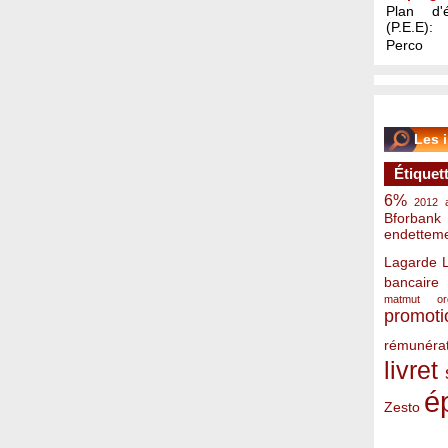
Plan d'é
(P.E.E):
Perco
Les 
Étiquet
6%
2012
Bforbank
endettem
Lagarde
bancaire
matmut
o
promoti
rémunérat
livret
é
Zesto