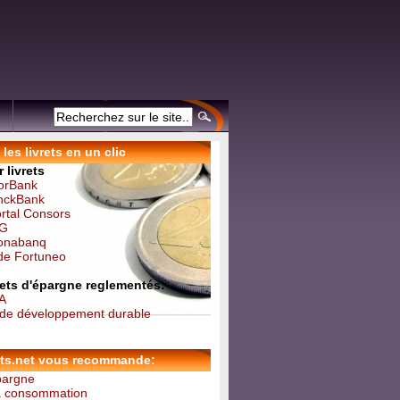
les livrets en un clic
 livrets
forBank
inckBank
ortal Consors
NG
Monabanq
 de Fortuneo
vrets d'épargne reglementés:
 A
t de développement durable
ets.net vous recommande:
épargne
la consommation