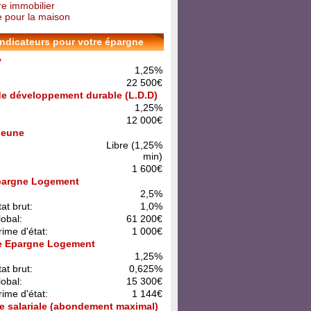
re immobilier
 pour la maison
indicateurs pour votre épargne
A
1,25%
22 500€
 de développement durable (L.D.D)
1,25%
12 000€
 Jeune
Libre (1,25%
min)
1 600€
pargne Logement
:
2,5%
at brut:
1,0%
lobal:
61 200€
rime d'état:
1 000€
e Epargne Logement
:
1,25%
at brut:
0,625%
lobal:
15 300€
rime d'état:
1 144€
e salariale (abondement maximal)