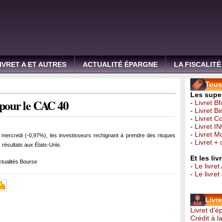
IVRET A ET AUTRES
ACTUALITÉ ÉPARGNE
LA FISCALITÉ
Tous 
Les super
 pour le CAC 40
-
Livret B
-
Livret B
-
Livret C
-
Livret I
-
Livret 
 mercredi (-0,97%), les investisseurs rechignant à prendre des risques
-
Livret +
 résultats aux États-Unis.
Et les li
tualités Bourse
-
Le livret
-
Le livre
Livr
Livret d'
Crédit à 