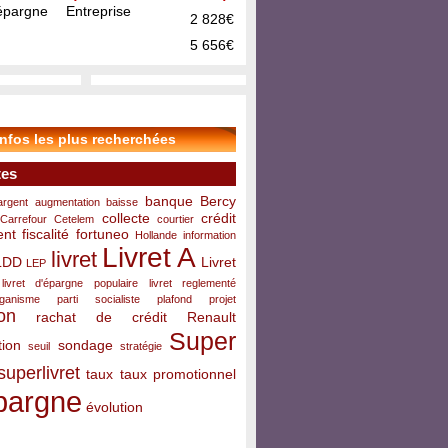
pargne Entreprise
2 828€
5 656€
infos les plus recherchées
tes
banque
Bercy
argent
augmentation
baisse
collecte
crédit
Carrefour
Cetelem
courtier
ent
fiscalité
fortuneo
Hollande
information
Livret A
livret
LDD
Livret
LEP
livret d'épargne populaire
livret reglementé
rganisme
parti socialiste
plafond
projet
on
rachat de crédit
Renault
Super
ion
sondage
seuil
stratégie
superlivret
taux
taux promotionnel
pargne
évolution