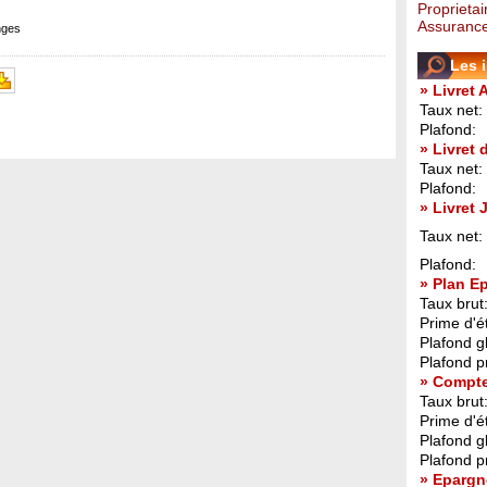
Proprietai
Assurance
nges
Les 
» Livret 
Taux net:
Plafond:
» Livret
Taux net:
Plafond:
» Livret
Taux net:
Plafond:
» Plan E
Taux brut
Prime d'ét
Plafond g
Plafond p
» Compt
Taux brut
Prime d'ét
Plafond g
Plafond p
» Epargn