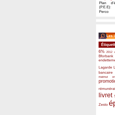
Plan d'é
(P.E.E):
Perco
Les 
Étiquet
6%
2012
Bforbank
endettem
Lagarde
bancaire
matmut
o
promoti
rémunérat
livret
é
Zesto