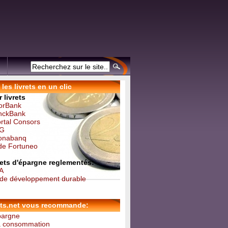
les livrets en un clic
 livrets
forBank
inckBank
ortal Consors
NG
Monabanq
 de Fortuneo
vrets d'épargne reglementés:
 A
t de développement durable
ets.net vous recommande:
épargne
la consommation