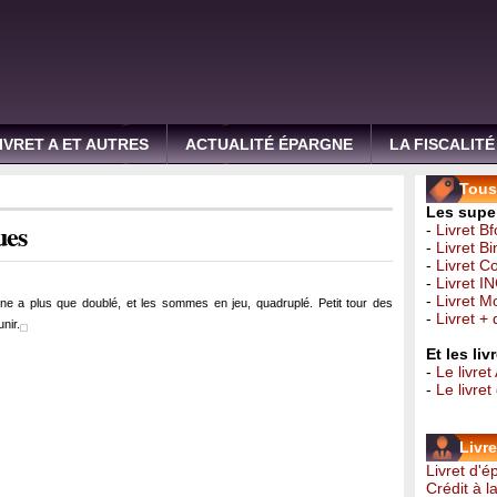
IVRET A ET AUTRES
ACTUALITÉ ÉPARGNE
LA FISCALITÉ
Tous 
Les super
ues
-
Livret B
-
Livret B
-
Livret C
-
Livret I
-
Livret 
ne a plus que doublé, et les sommes en jeu, quadruplé. Petit tour des
-
Livret +
nir.
Et les li
-
Le livret
-
Le livre
Livr
Livret d'
Crédit à 