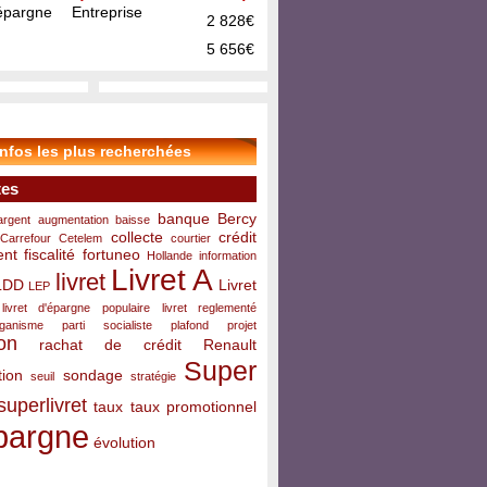
pargne Entreprise
2 828€
5 656€
infos les plus recherchées
tes
banque
Bercy
argent
augmentation
baisse
collecte
crédit
Carrefour
Cetelem
courtier
ent
fiscalité
fortuneo
Hollande
information
Livret A
livret
LDD
Livret
LEP
livret d'épargne populaire
livret reglementé
rganisme
parti socialiste
plafond
projet
on
rachat de crédit
Renault
Super
ion
sondage
seuil
stratégie
superlivret
taux
taux promotionnel
pargne
évolution