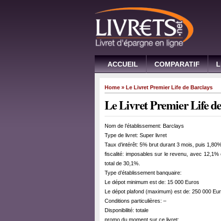
ACCUEIL
COMPARATIF
L
Home
» Le Livret Premier Life de Barclays
Le Livret Premier Life de
Nom de l’établissement: Barclays
Type de livret: Super livret
Taux d’intérêt: 5% brut durant 3 mois, puis 1,80
fiscalité: imposables sur le revenu, avec 12,1% 
total de 30,1%.
Type d’établissement banquaire:
Le dépot minimum est de: 15 000 Euros
Le dépot plafond (maximum) est de: 250 000 Eu
Conditions particulières: –
Disponibilité: totale
promo du moment sur ce livret: