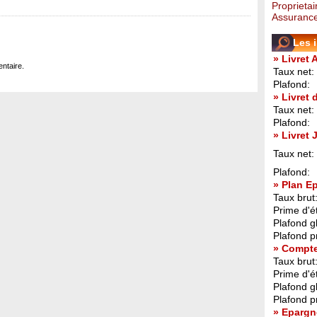
Proprietai
Assurance
Les 
» Livret 
ntaire.
Taux net:
Plafond:
» Livret
Taux net:
Plafond:
» Livret
Taux net:
Plafond:
» Plan E
Taux brut
Prime d'ét
Plafond g
Plafond p
» Compt
Taux brut
Prime d'ét
Plafond g
Plafond p
» Epargn