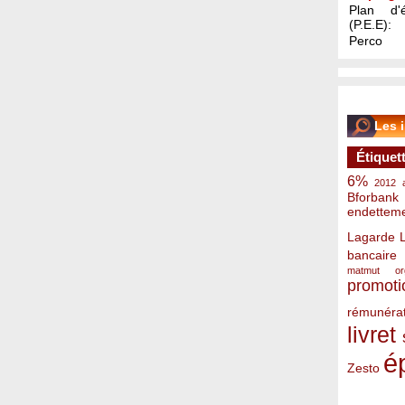
Plan d'é
(P.E.E):
Perco
Les 
Étiquet
6%
2012
Bforbank
endettem
Lagarde
bancaire
matmut
o
promoti
rémunérat
livret
é
Zesto