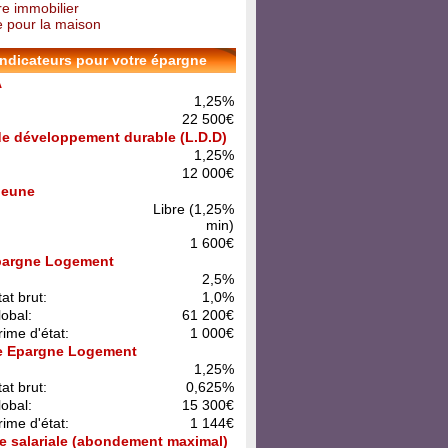
re immobilier
 pour la maison
indicateurs pour votre épargne
A
1,25%
22 500€
 de développement durable (L.D.D)
1,25%
12 000€
 Jeune
Libre (1,25%
min)
1 600€
pargne Logement
:
2,5%
at brut:
1,0%
lobal:
61 200€
rime d'état:
1 000€
e Epargne Logement
:
1,25%
at brut:
0,625%
lobal:
15 300€
rime d'état:
1 144€
e salariale (abondement maximal)