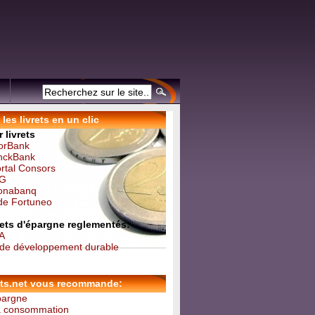
les livrets en un clic
 livrets
forBank
inckBank
ortal Consors
NG
Monabanq
 de Fortuneo
vrets d'épargne reglementés:
 A
t de développement durable
ets.net vous recommande:
épargne
la consommation