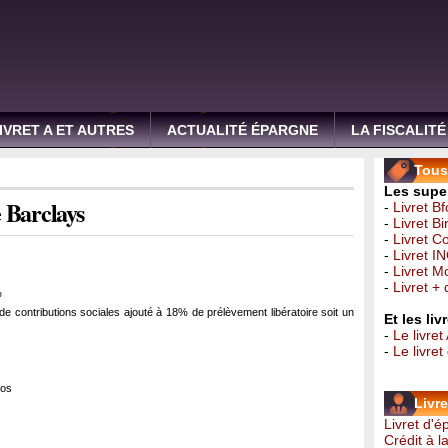
IVRET A ET AUTRES
ACTUALITÉ ÉPARGNE
LA FISCALITÉ
Tous 
Les super
 Barclays
-
Livret B
-
Livret B
-
Livret C
-
Livret I
-
Livret 
-
Livret +
%
de contributions sociales ajouté à 18% de prélèvement libératoire soit un
Et les li
-
Le livret
-
Le livre
ros
Livr
Livret d'
Crédit à 