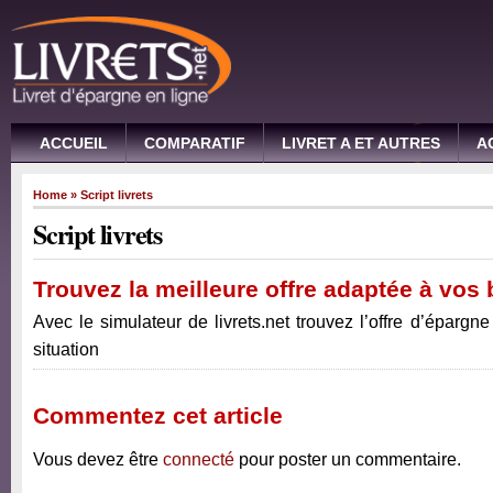
ACCUEIL
COMPARATIF
LIVRET A ET AUTRES
A
Home
» Script livrets
Script livrets
Trouvez la meilleure offre adaptée à vos
Avec le simulateur de livrets.net trouvez l’offre d’épargn
situation
Commentez cet article
Vous devez être
connecté
pour poster un commentaire.