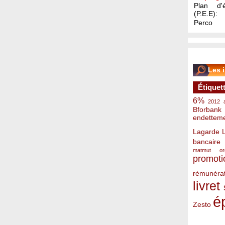
Plan d'é
(P.E.E):
Perco
Les 
Étiquet
6%
2012
Bforbank
endettem
Lagarde
bancaire
matmut
o
promoti
rémunérat
livret
é
Zesto