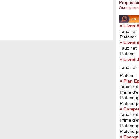
Proprietai
Assurance
Les 
» Livret 
Taux net:
Plafond:
» Livret
Taux net:
Plafond:
» Livret
Taux net:
Plafond:
» Plan E
Taux brut
Prime d'ét
Plafond g
Plafond p
» Compt
Taux brut
Prime d'ét
Plafond g
Plafond p
» Epargn