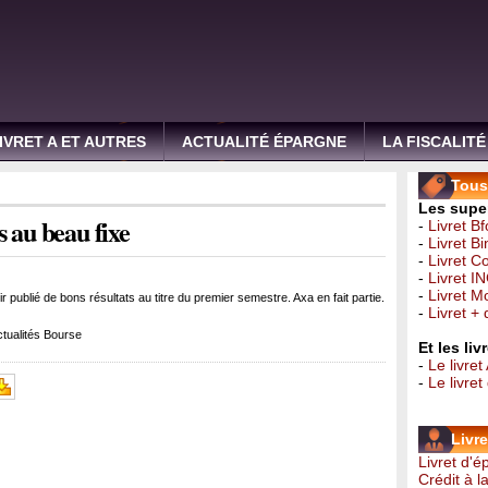
IVRET A ET AUTRES
ACTUALITÉ ÉPARGNE
LA FISCALITÉ
Tous 
Les super
s au beau fixe
-
Livret B
-
Livret B
-
Livret C
-
Livret I
-
Livret 
 publié de bons résultats au titre du premier semestre. Axa en fait partie.
-
Livret +
tualités Bourse
Et les li
-
Le livret
-
Le livre
Livr
Livret d'
Crédit à 