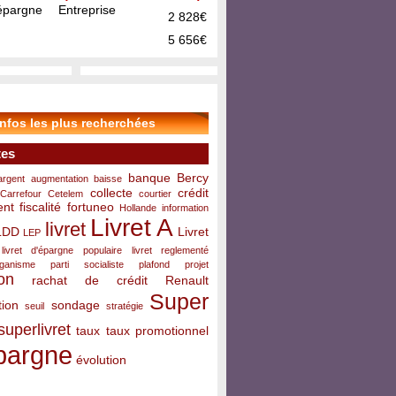
pargne Entreprise
2 828€
5 656€
infos les plus recherchées
tes
banque
Bercy
argent
augmentation
baisse
collecte
crédit
Carrefour
Cetelem
courtier
ent
fiscalité
fortuneo
Hollande
information
Livret A
livret
LDD
Livret
LEP
livret d'épargne populaire
livret reglementé
rganisme
parti socialiste
plafond
projet
on
rachat de crédit
Renault
Super
ion
sondage
seuil
stratégie
superlivret
taux
taux promotionnel
pargne
évolution