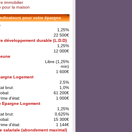
re immobilier
 pour la maison
indicateurs pour votre épargne
A
1,25%
22 500€
 de développement durable (L.D.D)
1,25%
12 000€
 Jeune
Libre (1,25%
min)
1 600€
pargne Logement
:
2,5%
at brut:
1,0%
lobal:
61 200€
rime d'état:
1 000€
e Epargne Logement
:
1,25%
at brut:
0,625%
lobal:
15 300€
rime d'état:
1 144€
e salariale (abondement maximal)