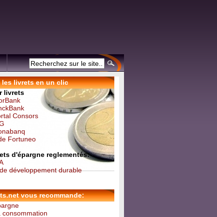
les livrets en un clic
 livrets
forBank
inckBank
ortal Consors
NG
Monabanq
 de Fortuneo
vrets d'épargne reglementés:
 A
t de développement durable
ets.net vous recommande:
épargne
la consommation