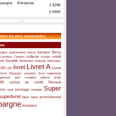
pargne Entreprise
2 828€
5 656€
infos les plus recherchées
tes
banque
Bercy
argent
augmentation
baisse
collecte
crédit
Carrefour
Cetelem
courtier
ent
fiscalité
fortuneo
Hollande
information
Livret A
livret
LDD
Livret
LEP
livret d'épargne populaire
livret reglementé
rganisme
parti socialiste
plafond
projet
on
rachat de crédit
Renault
Super
ion
sondage
seuil
stratégie
superlivret
taux
taux promotionnel
pargne
évolution