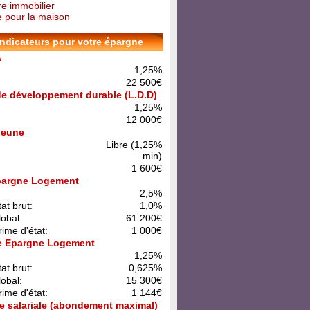
re immobilier
 pour la maison
indicateurs pour votre épargne
A
1,25%
22 500€
 de développement durable (L.D.D)
1,25%
12 000€
 Jeune
Libre (1,25%
min)
1 600€
pargne Logement
:
2,5%
at brut:
1,0%
lobal:
61 200€
rime d'état:
1 000€
e Epargne Logement
:
1,25%
at brut:
0,625%
lobal:
15 300€
rime d'état:
1 144€
e salariale (abondement maximal)