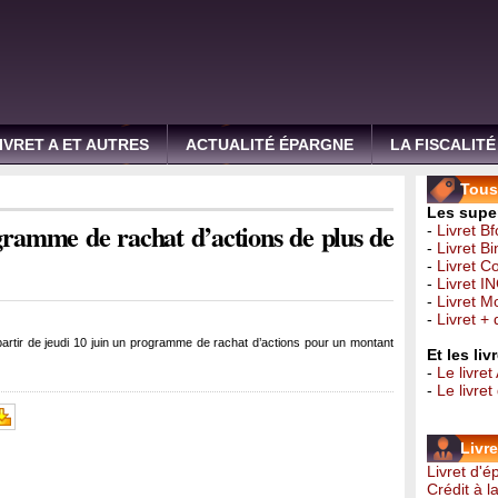
IVRET A ET AUTRES
ACTUALITÉ ÉPARGNE
LA FISCALITÉ
Tous 
Les super
gramme de rachat d’actions de plus de
-
Livret B
-
Livret B
-
Livret C
-
Livret I
-
Livret 
-
Livret +
partir de jeudi 10 juin un programme de rachat d’actions pour un montant
Et les li
-
Le livret
-
Le livre
Livr
Livret d'
Crédit à 