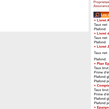
Proprietai
Assurance
Les 
» Livret 
Taux net:
Plafond:
» Livret
Taux net:
Plafond:
» Livret
Taux net:
Plafond:
» Plan E
Taux brut
Prime d'ét
Plafond g
Plafond p
» Compt
Taux brut
Prime d'ét
Plafond g
Plafond p
» Epargn