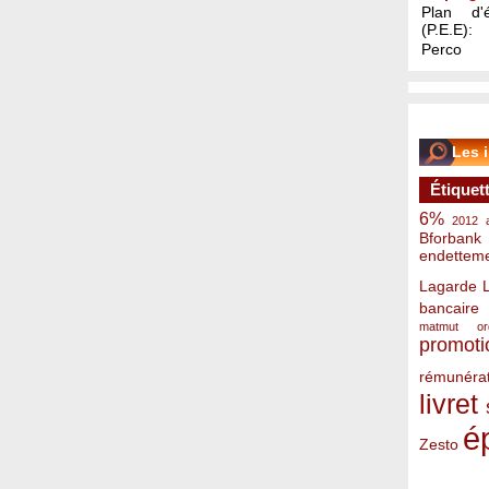
Plan d'é
(P.E.E):
Perco
Les 
Étiquet
6%
2012
Bforbank
endettem
Lagarde
bancaire
matmut
o
promoti
rémunérat
livret
é
Zesto