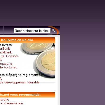
les livrets en un clic
 livrets
forBank
inckBank
ortal Consors
NG
Monabanq
 de Fortuneo
vrets d'épargne reglementés:
 A
t de développement durable
ets.net vous recommande:
épargne
la consommation