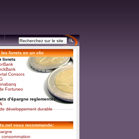
les livrets en un clic
 livrets
forBank
inckBank
ortal Consors
NG
Monabanq
 de Fortuneo
vrets d'épargne reglementés:
 A
t de développement durable
ets.net vous recommande:
épargne
la consommation