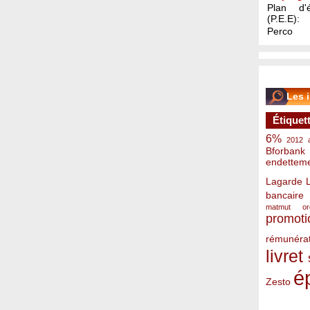
Plan d'é
(P.E.E):
Perco
Les 
Étiquet
6%
2012
Bforbank
endettem
Lagarde
bancaire
matmut
o
promoti
rémunérat
livret
é
Zesto