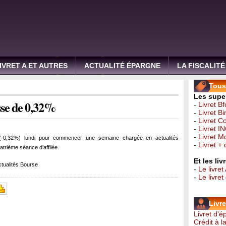
IVRET A ET AUTRES
ACTUALITÉ ÉPARGNE
LA FISCALITÉ
Tous 
Les super
sse de 0,32%
-
Livret B
-
Livret B
-
Livret C
-
Livret I
-
Livret 
(-0,32%) lundi pour commencer une semaine chargée en actualités
-
Livret +
trième séance d’affilée.
Et les li
tualités Bourse
-
Le livret
-
Le livre
Livr
Livret d'
Crédit à 