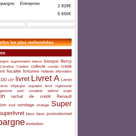
pargne Entreprise
2 828€
5 656€
infos les plus recherchées
tes
banque
Bercy
argent
augmentation
baisse
collecte
crédit
Carrefour
Cetelem
courtier
ent
fiscalité
fortuneo
Hollande
information
Livret A
livret
LDD
Livret
LEP
livret d'épargne populaire
livret reglementé
rganisme
parti socialiste
plafond
projet
on
rachat de crédit
Renault
Super
ion
sondage
seuil
stratégie
superlivret
taux
taux promotionnel
pargne
évolution