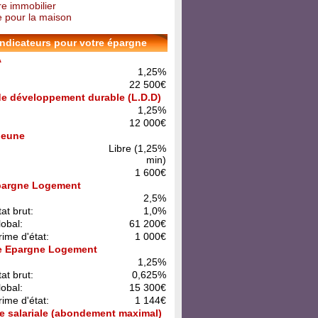
re immobilier
 pour la maison
indicateurs pour votre épargne
A
1,25%
22 500€
 de développement durable (L.D.D)
1,25%
12 000€
 Jeune
Libre (1,25%
min)
1 600€
pargne Logement
:
2,5%
at brut:
1,0%
lobal:
61 200€
rime d'état:
1 000€
e Epargne Logement
:
1,25%
at brut:
0,625%
lobal:
15 300€
rime d'état:
1 144€
e salariale (abondement maximal)