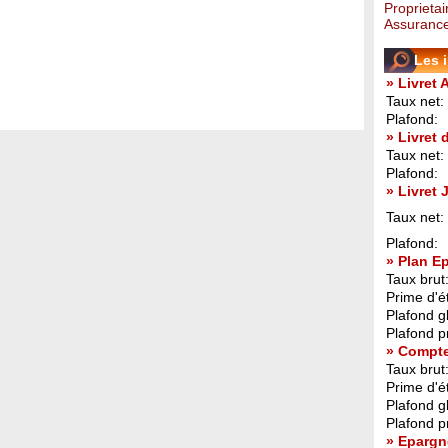
Proprietai
Assurance
Les 
» Livret 
Taux net:
Plafond:
» Livret
Taux net:
Plafond:
» Livret
Taux net:
Plafond:
» Plan E
Taux brut
Prime d'ét
Plafond g
Plafond p
» Compt
Taux brut
Prime d'ét
Plafond g
Plafond p
» Epargn