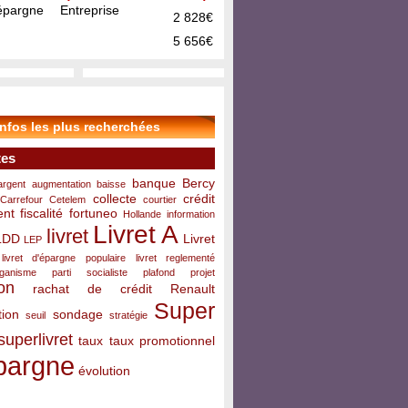
pargne Entreprise
2 828€
5 656€
infos les plus recherchées
tes
banque
Bercy
argent
augmentation
baisse
collecte
crédit
Carrefour
Cetelem
courtier
ent
fiscalité
fortuneo
Hollande
information
Livret A
livret
LDD
Livret
LEP
livret d'épargne populaire
livret reglementé
rganisme
parti socialiste
plafond
projet
on
rachat de crédit
Renault
Super
ion
sondage
seuil
stratégie
superlivret
taux
taux promotionnel
pargne
évolution