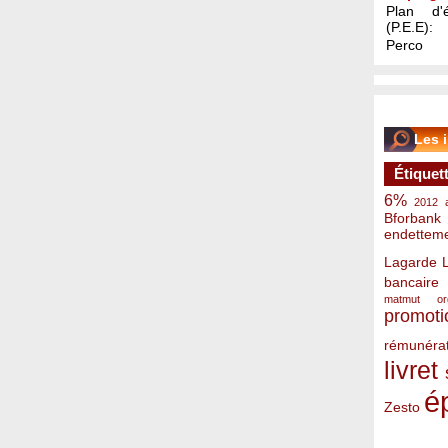
Plan d'é
(P.E.E):
Perco
Les 
Étiquet
6%
2012
Bforbank
endettem
Lagarde
bancaire
matmut
o
promoti
rémunérat
livret
é
Zesto