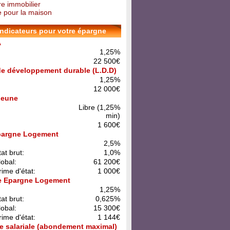
re immobilier
 pour la maison
indicateurs pour votre épargne
A
1,25%
22 500€
 de développement durable (L.D.D)
1,25%
12 000€
 Jeune
Libre (1,25%
min)
1 600€
pargne Logement
:
2,5%
at brut:
1,0%
lobal:
61 200€
rime d'état:
1 000€
e Epargne Logement
:
1,25%
at brut:
0,625%
lobal:
15 300€
rime d'état:
1 144€
e salariale (abondement maximal)