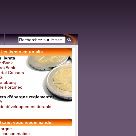
les livrets en un clic
 livrets
forBank
inckBank
ortal Consors
NG
Monabanq
 de Fortuneo
vrets d'épargne reglementés:
 A
t de développement durable
ets.net vous recommande:
épargne
la consommation