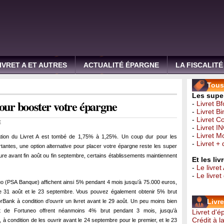
IVRET A ET AUTRES
ACTUALITÉ ÉPARGNE
LA FISCALITÉ
Tous 
Les super
pour booster votre épargne
-
Livret B
-
Livret B
-
Livret C
E
-
Livret I
-
Livret 
ation du Livret A est tombé de 1,75% à 1,25%. Un coup dur pour les
-
Livret +
tantes, une option alternative pour placer votre épargne reste les super
ure avant fin août ou fin septembre, certains établissements maintiennent
Et les li
-
Le livret
-
Le livre
guo (PSA Banque) affichent ainsi 5% pendant 4 mois jusqu’à 75.000 euros,
le 31 août et le 23 septembre. Vous pouvez également obtenir 5% brut
Livr
Bank à condition d’ouvrir un livret avant le 29 août. Un peu moins bien
et de Fortuneo offrent néanmoins 4% brut pendant 3 mois, jusqu’à
Livret d'
Crédit à 
 condition de les ouvrir avant le 24 septembre pour le premier, et le 23