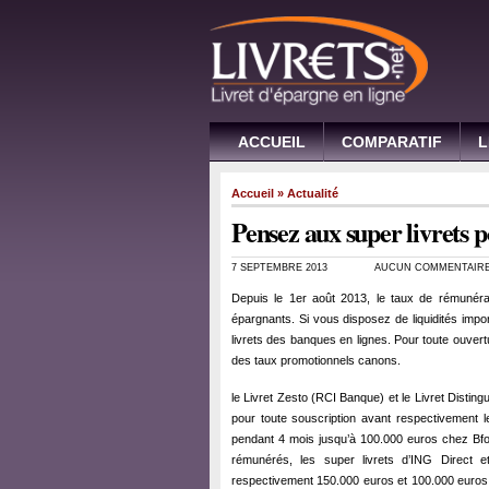
ACCUEIL
COMPARATIF
L
Accueil
»
Actualité
Pensez aux super livrets 
7 SEPTEMBRE 2013
AUCUN COMMENTAIR
Depuis le 1er août 2013, le taux de rémunér
épargnants. Si vous disposez de liquidités impor
livrets des banques en lignes. Pour toute ouvert
des taux promotionnels canons.
le Livret Zesto (RCI Banque) et le Livret Distin
pour toute souscription avant respectivement 
pendant 4 mois jusqu’à 100.000 euros chez Bfor
rémunérés, les super livrets d’ING Direct 
respectivement 150.000 euros et 100.000 euros, à