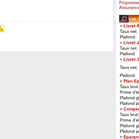
Proprietai
Assurance
Les 
» Livret 
Taux net:
Plafond:
» Livret
Taux net:
Plafond:
» Livret
Taux net:
Plafond:
» Plan E
Taux brut
Prime d'ét
Plafond g
Plafond p
» Compt
Taux brut
Prime d'ét
Plafond g
Plafond p
» Epargn